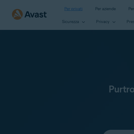
Per privati
Per aziende
Per
Sicurezza
Privacy
Pres
Purtr
Seleziona