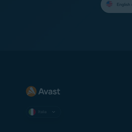
la
lingua:
Italia