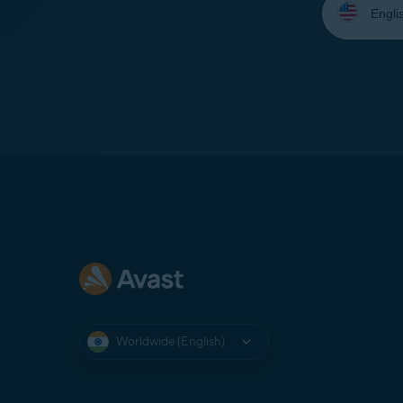
your
language:
Worldwide (English)