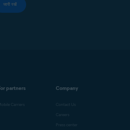
जारी रखें
or partners
Company
obile Carriers
Contact Us
Careers
Press center