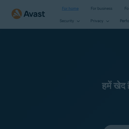
For home
For business
Fo
Security
Privacy
Perf
हमें खेद
Select