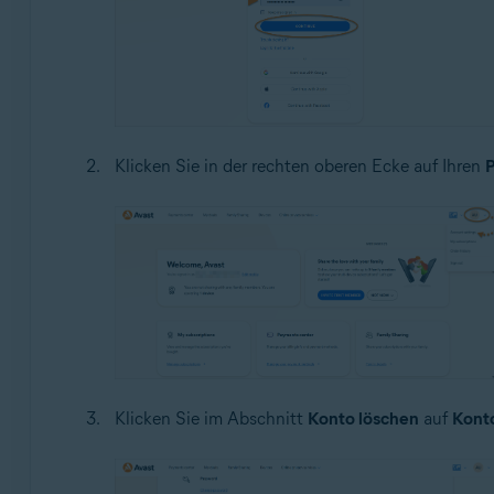
Klicken Sie in der rechten oberen Ecke auf Ihren
P
Klicken Sie im Abschnitt
Konto löschen
auf
Kont