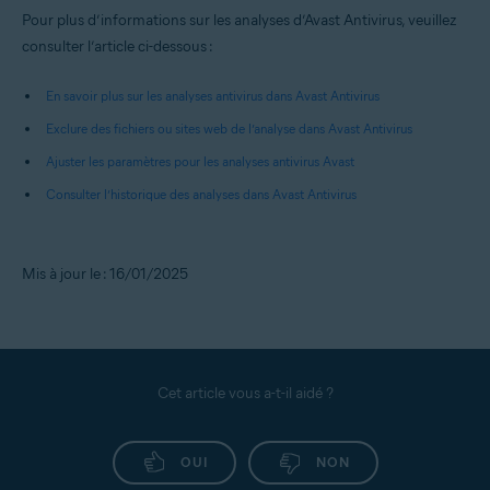
Pour plus d’informations sur les analyses d’Avast Antivirus, veuillez
consulter l’article ci-dessous :
En savoir plus sur les analyses antivirus dans Avast Antivirus
Exclure des fichiers ou sites web de l’analyse dans Avast Antivirus
Ajuster les paramètres pour les analyses antivirus Avast
Consulter l’historique des analyses dans Avast Antivirus
Mis à jour le : 16/01/2025
Cet article vous a-t-il aidé ?
OUI
NON