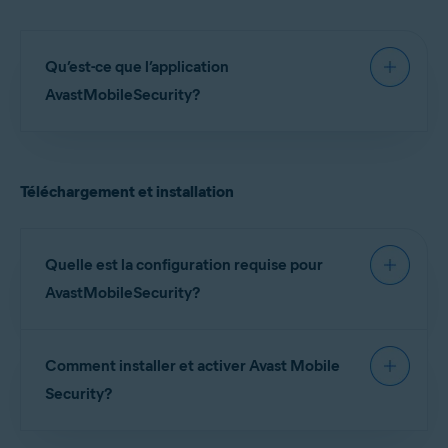
Qu’est-ce que l’application
AvastMobileSecurity?
Avast Mobile Security pour iOS
est une
application conçue pour protéger votre
Téléchargement et installation
confidentialité en ligne, stocker vos photos en
toute sécurité, bloquer les sites Web dangereux et
vous alerter si vos comptes en ligne ou vos
adresses e-mail ont fait l’objet d’une fuite en ligne.
Quelle est la configuration requise pour
AvastMobileSecurity?
Pour obtenir des informations détaillées sur les
Comment installer et activer Avast Mobile
configurations système d’Avast Mobile Security,
consultez l’article suivant:
Configuration requise
Security?
pour les applications Avast
.
Pour obtenir des instructions d’installation et