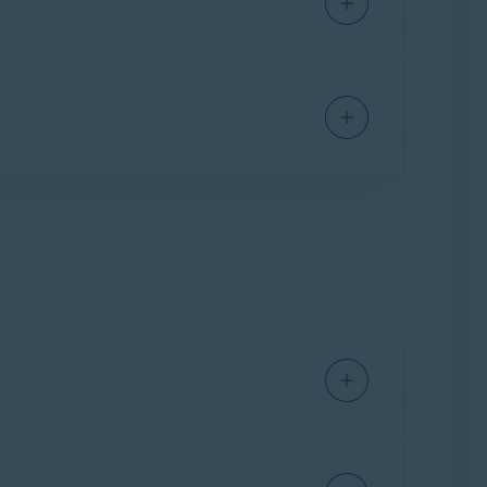
orrecta, consulta el siguiente artículo para
u dirección IP sea visible, incluso cuando
bRTC.
blemas precisan de una investigación más