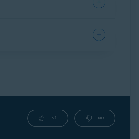
uestros agentes de soporte te ayudarán a
es de nuestro equipo de asistencia te pidan
te:
 el número de versión de tu aplicación.
SÍ
NO