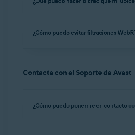
¿Qué puedo hacer si creo que mi ubic
Si sospechas que tu ubicación no se ha oculta
conocer los pasos detallados de resolución de
¿Cómo puedo evitar filtraciones WebR
Comprobar si tu ubicación real está oculta
En la mayoría de navegadores web, las filtra
estás conectado a Avast SecureLine VPN. Pu
Contacta con el Soporte de Avast
Para obtener información sobre cómo evitar fil
Evitar filtraciones WebRTC
¿Cómo puedo ponerme en contacto con
Te ofrecemos muchos artículos de autoayuda 