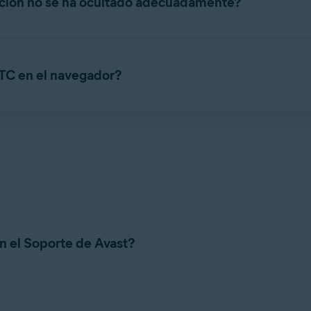
ación no se ha ocultado adecuadamente?
do adecuadamente o si un sitio web indica que tu ubicación es inc
l problema:
TC en el navegador?
ciones Web Real-Time Communication (WebRTC) pueden hacer que t
edes evitar filtraciones WebRTC bloqueando o desactivando We
traciones WebRTC, consulta el artículo siguiente:
 el Soporte de Avast?
en las
páginas de soporte de Avast
. Sin embargo, algunos pro