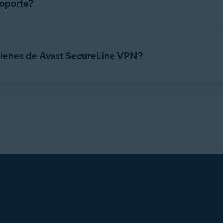
oporte?
ine VPN, puedes
ponerte en contacto con el Soporte de Avast
. N
onado con Avast SecureLine VPN, es posible que los representant
r información sobre las instrucciones, consulta el artículo siguien
ienes de Avast SecureLine VPN?
vast SecureLine VPN para Mac
le que los representantes del equipo de soporte de Avast te pidan
e VPN que estás utilizando:
Menú
▸
Acerca de
.
indica en
Versión del software
.