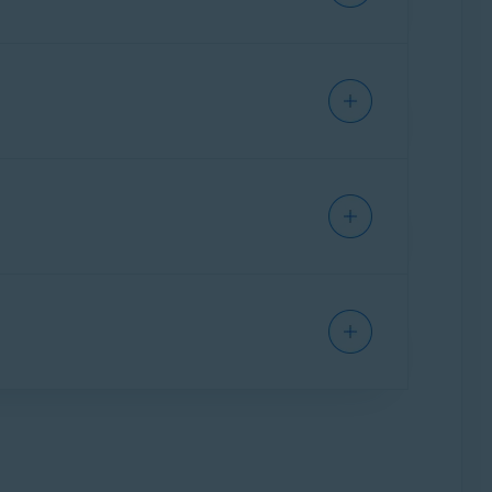
N:
n de
Avast Premium Security
para activar
ecureLine VPN:
ial de las aplicaciones de Avast, consulta el
esolución de problemas: