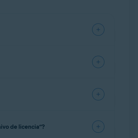
. Para obtener información sobre cómo
: preguntas frecuentes
.
e VPN utilizando la misma suscripción.
ectar. Para solucionar este problema,
ectrónico de confirmación del pedido
bre las opciones disponibles después de que
de uno de esos dispositivos antes de
ivo de licencia”?
culo siguiente:
Cómo transferir una