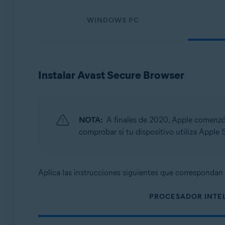
Sistemas operativos:
WINDOWS PC
Windows, macOS, Android y iOS
Instalar Avast Secure Browser
NOTA:
A finales de 2020, Apple comenzó 
comprobar si tu dispositivo utiliza Apple 
Aplíca las instrucciones siguientes que correspondan 
PROCESADOR INTE