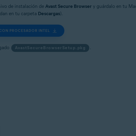
chivo de instalación de
Avast Secure Browser
y guárdalo en tu Ma
rdan en tu carpeta
Descargas
).
CON PROCESADOR INTEL
rgado
.
AvastSecureBrowserSetup.pkg