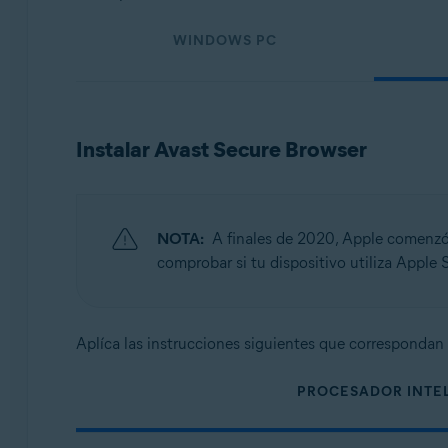
Sistemas operativos:
WINDOWS PC
Windows, macOS, Android y iOS
Instalar Avast Secure Browser
NOTA:
A finales de 2020, Apple comenzó 
comprobar si tu dispositivo utiliza Apple 
Aplíca las instrucciones siguientes que correspondan 
PROCESADOR INTE