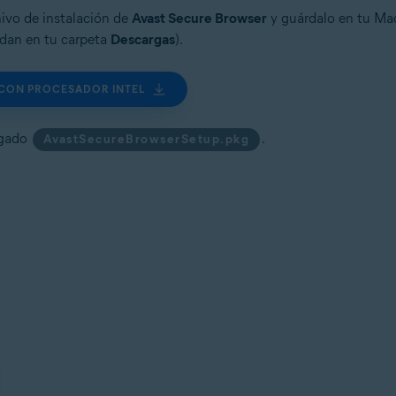
chivo de instalación de
Avast Secure Browser
y guárdalo en tu Ma
rdan en tu carpeta
Descargas
).
CON PROCESADOR INTEL
rgado
.
AvastSecureBrowserSetup.pkg