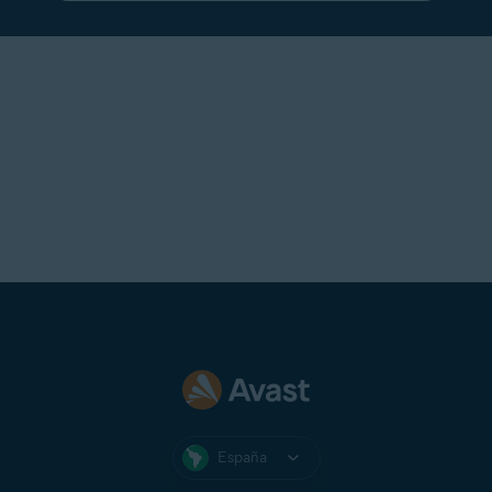
Talk21
Telnet
Telnor Denmark
Telstra
T-Online
UOL Mail
Virgin
Virginmedia
Web
Windowslive
Yahoo!
Yandex Mail
Zeeland Net
Ziggo Mail
España
Zoho Mail