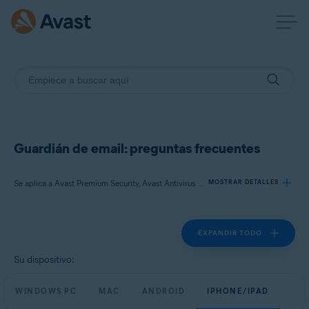
Guardián de email: preguntas frecuentes
Se aplica a Avast Premium Security, Avast Antivirus Free
MOSTRAR DETALLES
EXPANDIR TODO
Productos:
Avast Premium Security
Su dispositivo:
Avast Antivirus Free
WINDOWS PC
MAC
ANDROID
IPHONE/IPAD
Sistemas operativos: