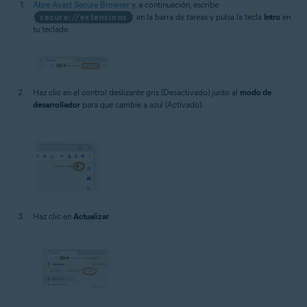
Abre Avast Secure Browser
y, a continuación, escribe
secure://extensions
en la barra de tareas y pulsa la tecla
Intro
en
tu teclado.
Haz clic en el control deslizante gris (Desactivado) junto al
modo de
desarrollador
para que cambie a azul (Activado).
Haz clic en
Actualizar
.