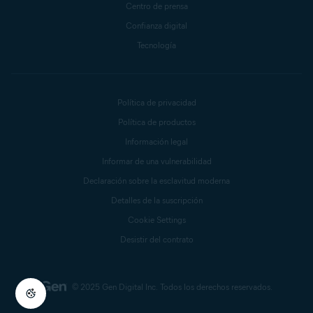
Centro de prensa
Confianza digital
Tecnología
Política de privacidad
Política de productos
Información legal
Informar de una vulnerabilidad
Declaración sobre la esclavitud moderna
Detalles de la suscripción
Cookie Settings
Desistir del contrato
© 2025 Gen Digital Inc.
Todos los derechos reservados.