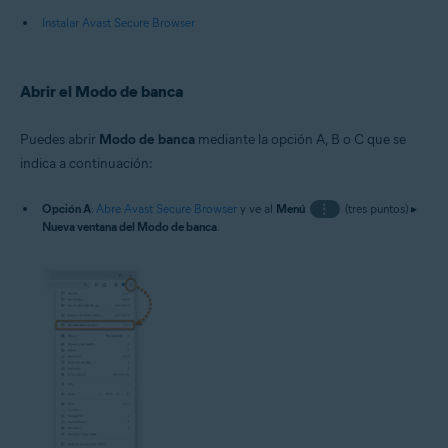
Instalar Avast Secure Browser
Abrir el Modo de banca
Puedes abrir
Modo de banca
mediante la opción A, B o C que se
indica a continuación:
Opción A
:
Abre Avast Secure Browser
y ve al
Menú
⋮
(tres puntos) ▸
Nueva ventana del Modo de banca
.