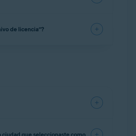
e VPN utilizando la misma suscripción.
ivo de licencia”?
estro
Acuerdo de licencia de usuario final
.
ectrónico de confirmación del pedido
de uno de esos dispositivos antes de
culo siguiente:
Cómo transferir una
entes:
la ciudad que seleccionaste como