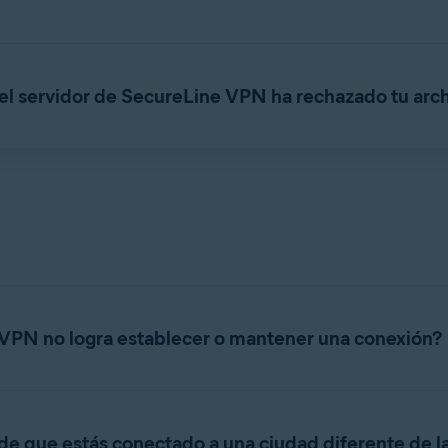
sitivos intentan conectarse a los servidores de Avast SecureLin
á activado ni conectado en dispositivos no utilizados.
, el servidor de SecureLine VPN ha rechazado tu arch
o sin tu permiso, ponte en contacto con el
Soporte de Avast
.
 está suspendida temporalmente por incumplir los términos de nu
rte de Avast
.
número máximo de dispositivos de tu suscripción en el
correo el
mpra o en tu
Cuenta Avast
.
positivos de tu suscripción, tienes que
desactivar la suscripción
Para obtener información sobre las instrucciones, consulta el artí
itivo
.
 VPN no logra establecer o mantener una conexión?
 mantener la conexión, prueba las soluciones alternativas sigui
 de que estás conectado a una ciudad diferente de 