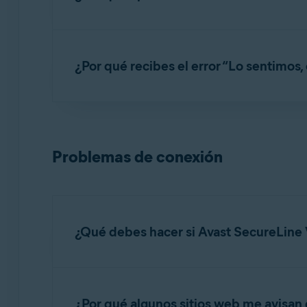
Este error se produce cuando demasiados dispo
Asegúrate de que Avast SecureLine VPN no est
¿Por qué recibes el error “Lo sentimos
Si sospechas que tu suscripción se está usand
Este error suele producirse cuando tu cuenta
Para reactivar tu cuenta, contacta con el
Sopo
CONSEJO:
Puedes comprobar el 
Problemas de conexión
que has recibido después de la co
Si ya usas el máximo número de dis
activarla en un dispositivo nuevo. 
suscripción de Avast a otro dispos
¿Qué debes hacer si Avast SecureLine
Si Avast SecureLine VPN no puede establecer o
¿Por qué algunos sitios web me avisan