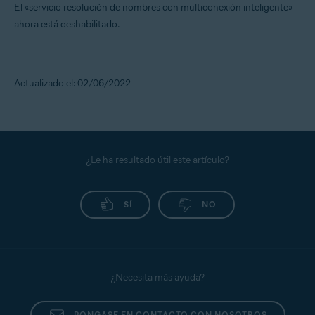
El «servicio resolución de nombres con multiconexión inteligente»
ahora está deshabilitado.
Actualizado el: 02/06/2022
¿Le ha resultado útil este artículo?
SÍ
NO
¿Necesita más ayuda?
PÓNGASE EN CONTACTO CON NOSOTROS