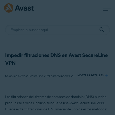
Impedir filtraciones DNS en Avast SecureLine
VPN
Se aplica a Avast SecureLine VPN para Windows, Avast Premium Security para Windows, Avast Free Antivirus para Windows
MOSTRAR DETALLES
Productos:
Las filtraciones del sistema de nombres de dominio (DNS) pueden
Avast SecureLine VPN 5.x para Windows
producirse a veces incluso aunque se use Avast SecureLine VPN.
Avast Premium Security 24.x para Windows
Puede evitar filtraciones de DNS mediante uno de estos métodos:
Avast Free Antivirus 24.x para Windows