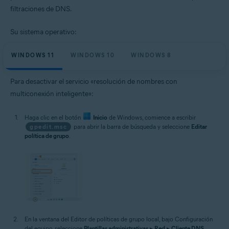
filtraciones de DNS.
Su sistema operativo:
WINDOWS 11
WINDOWS 10
WINDOWS 8
Para desactivar el servicio «resolución de nombres con
multiconexión inteligente»:
Haga clic en el botón
Inicio
de Windows, comience a escribir
gpedit.msc
para abrir la barra de búsqueda y seleccione
Editar
política de grupo
.
En la ventana del Editor de políticas de grupo local, bajo Configuración
del equipo, seleccione
Plantillas administrativas
▸
Red
▸
Cliente DNS
.