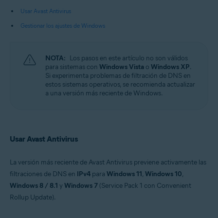
Usar Avast Antivirus
Sistemas operativos:
Gestionar los ajustes de Windows
Microsoft Windows 11 Home/Pro/Enterprise/Education
Microsoft Windows 10 Home/Pro/Enterprise/Education - 32 o 64 bits
Microsoft Windows 8.1/Pro/Enterprise - 32 o 64 bits
Microsoft Windows 8/Pro/Enterprise - 32 o 64 bits
NOTA:
Los pasos en este artículo no son válidos
Microsoft Windows 7 Home Basic/Home
para sistemas con
Windows Vista
o
Windows XP
.
Premium/Professional/Enterprise/Ultimate - Service Pack 1 con
Si experimenta problemas de filtración de DNS en
Convenient Rollup Update, 32 o 64 bits
estos sistemas operativos, se recomienda actualizar
a una versión más reciente de Windows.
Usar Avast Antivirus
La versión más reciente de Avast Antivirus previene activamente las
filtraciones de DNS en
IPv4
para
Windows 11
,
Windows 10
,
Windows 8 / 8.1
y
Windows 7
(Service Pack 1 con Convenient
Rollup Update).