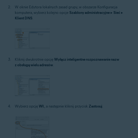
W oknie Edytora lokalnych zasad grupy, w obszarze Konfiguracja
komputera, wybierz kolejno opcje
Szablony administracyjne
▸
Sieć
▸
Klient DNS
.
Kliknij dwukrotnie opcję
Wyłącz inteligentne rozpoznawanie nazw
z obsługą wielu adresów
.
Wybierz opcję
Wł.
, a następnie kliknij przycisk
Zastosuj
.