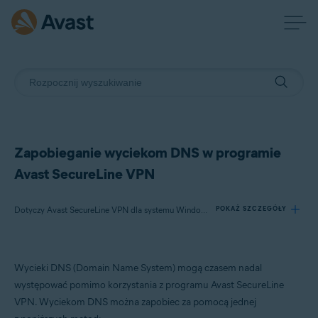
Zapobieganie wyciekom DNS w programie
Avast SecureLine VPN
Dotyczy Avast SecureLine VPN dla systemu Windows, Avast Premium Security dla systemu Windows, Avast Free Antivirus dla systemu Windows
POKAŻ SZCZEGÓŁY
Produkty:
Wycieki DNS (Domain Name System) mogą czasem nadal
Avast SecureLine VPN 5.x dla systemu Windows
występować pomimo korzystania z programu Avast SecureLine
Avast Premium Security 24.x dla systemu Windows
VPN. Wyciekom DNS można zapobiec za pomocą jednej
Avast Free Antivirus 24.x dla systemu Windows