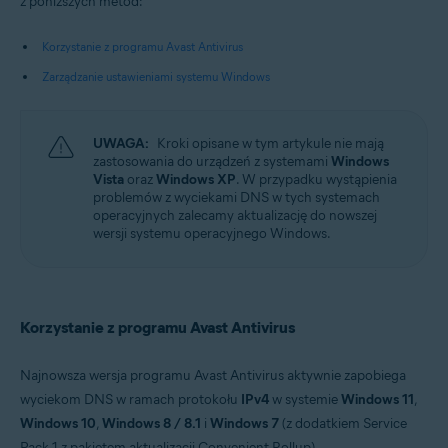
z poniższych metod:
Systemy operacyjne:
Korzystanie z programu Avast Antivirus
Microsoft Windows 11 Home / Pro / Enterprise / Education
Microsoft Windows 10 Home / Pro / Enterprise / Education — wersja
Zarządzanie ustawieniami systemu Windows
32-/64-bitowa
Microsoft Windows 8.1 / Pro / Enterprise — wersja 32-/64-bitowa
Microsoft Windows 8 / Pro / Enterprise — wersja 32-/64-bitowa
UWAGA:
Kroki opisane w tym artykule nie mają
Microsoft Windows 7 Home Basic / Home Premium / Professional
zastosowania do urządzeń z systemami
Windows
/ Enterprise / Ultimate — z dodatkiem Service Pack 1 z pakietem
Vista
oraz
Windows XP
. W przypadku wystąpienia
aktualizacji Convenient Rollup, wersja 32-/64-bitowa
problemów z wyciekami DNS w tych systemach
operacyjnych zalecamy aktualizację do nowszej
wersji systemu operacyjnego Windows.
Korzystanie z programu Avast Antivirus
Najnowsza wersja programu Avast Antivirus aktywnie zapobiega
wyciekom DNS w ramach protokołu
IPv4
w systemie
Windows 11
,
Windows 10
,
Windows 8 / 8.1
i
Windows 7
(z dodatkiem Service
Pack 1 z pakietem aktualizacji Convenient Rollup).