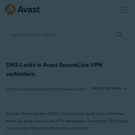
DNS-Lecks in Avast SecureLine VPN
verhindern
Gilt für Avast SecureLine VPN für Windows, Avast Premium Security für Windows, Avast Free Antivirus für Windows
DETAILS ANZEIGEN
Produkte:
Domain Name System (DNS)-Lecks können auch dann auftreten,
Avast SecureLine VPN 5.x für Windows
wenn Sie Avast SecureLine VPN verwenden. Sie können DNS-Lecks
Avast Premium Security 24.x für Windows
mit einer der folgenden Methoden verhindern:
Avast Free Antivirus 24.x für Windows