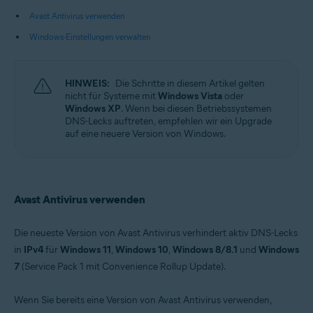
Avast Antivirus verwenden
Betriebssysteme:
Windows-Einstellungen verwalten
Microsoft Windows 11 Home/Pro/Enterprise/Education
Microsoft Windows 10 Home/Pro/Enterprise/Education – 32-/64-Bit
Microsoft Windows 8.1 Home/Pro/Enterprise/Education – 32-/64-Bit
Microsoft Windows 8 Home/Pro/Enterprise/Education – 32-/64-Bit
HINWEIS:
Die Schritte in diesem Artikel gelten
Microsoft Windows 7 Home Basic/Home
nicht für Systeme mit
Windows Vista
oder
Premium/Professional/Enterprise/Ultimate – Service Pack 1 mit
Windows XP
. Wenn bei diesen Betriebssystemen
benutzerfreundlichem Rollup-Update, 32-/64-Bit
DNS-Lecks auftreten, empfehlen wir ein Upgrade
auf eine neuere Version von Windows.
Avast Antivirus verwenden
Die neueste Version von Avast Antivirus verhindert aktiv DNS-Lecks
in
IPv4
für
Windows 11
,
Windows 10
,
Windows 8/8.1
und
Windows
7
(Service Pack 1 mit Convenience Rollup Update).
Wenn Sie bereits eine Version von Avast Antivirus verwenden,