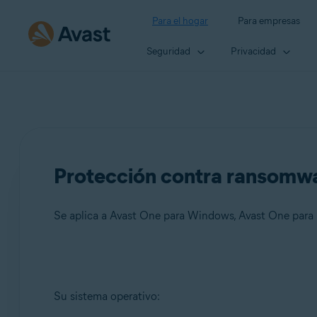
Para el hogar
Para empresas
Seguridad
Privacidad
Protección contra ransomwa
Se aplica a Avast One para Windows, Avast One para
Productos:
Su sistema operativo:
Avast One 24.x para Windows
Avast One 24.x para Mac