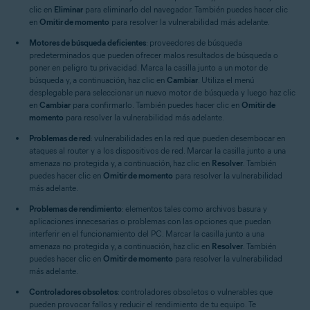
clic en
Eliminar
para eliminarlo del navegador. También puedes hacer clic
en
Omitir de momento
para resolver la vulnerabilidad más adelante.
Motores de búsqueda deficientes
: proveedores de búsqueda
predeterminados que pueden ofrecer malos resultados de búsqueda o
poner en peligro tu privacidad. Marca la casilla junto a un motor de
búsqueda y, a continuación, haz clic en
Cambiar
. Utiliza el menú
desplegable para seleccionar un nuevo motor de búsqueda y luego haz clic
en
Cambiar
para confirmarlo. También puedes hacer clic en
Omitir de
momento
para resolver la vulnerabilidad más adelante.
Problemas de red
: vulnerabilidades en la red que pueden desembocar en
ataques al router y a los dispositivos de red. Marcar la casilla junto a una
amenaza no protegida y, a continuación, haz clic en
Resolver
. También
puedes hacer clic en
Omitir de momento
para resolver la vulnerabilidad
más adelante.
Problemas de rendimiento
: elementos tales como archivos basura y
aplicaciones innecesarias o problemas con las opciones que puedan
interferir en el funcionamiento del PC. Marcar la casilla junto a una
amenaza no protegida y, a continuación, haz clic en
Resolver
. También
puedes hacer clic en
Omitir de momento
para resolver la vulnerabilidad
más adelante.
Controladores obsoletos
: controladores obsoletos o vulnerables que
pueden provocar fallos y reducir el rendimiento de tu equipo. Te