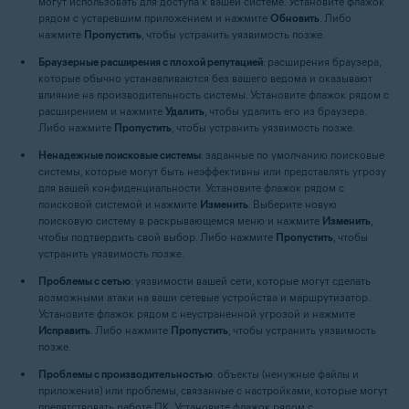
могут использовать для доступа к вашей системе. Установите флажок
рядом с устаревшим приложением и нажмите
Обновить
. Либо
нажмите
Пропустить
, чтобы устранить уязвимость позже.
Браузерные расширения с плохой репутацией
: расширения браузера,
которые обычно устанавливаются без вашего ведома и оказывают
влияние на производительность системы. Установите флажок рядом с
расширением и нажмите
Удалить
, чтобы удалить его из браузера.
Либо нажмите
Пропустить
, чтобы устранить уязвимость позже.
Ненадежные поисковые системы
: заданные по умолчанию поисковые
системы, которые могут быть неэффективны или представлять угрозу
для вашей конфиденциальности. Установите флажок рядом с
поисковой системой и нажмите
Изменить
. Выберите новую
поисковую систему в раскрывающемся меню и нажмите
Изменить
,
чтобы подтвердить свой выбор. Либо нажмите
Пропустить
, чтобы
устранить уязвимость позже.
Проблемы с сетью
: уязвимости вашей сети, которые могут сделать
возможными атаки на ваши сетевые устройства и маршрутизатор.
Установите флажок рядом с неустраненной угрозой и нажмите
Исправить
. Либо нажмите
Пропустить
, чтобы устранить уязвимость
позже.
Проблемы с производительностью
: объекты (ненужные файлы и
приложения) или проблемы, связанные с настройками, которые могут
препятствовать работе ПК. Установите флажок рядом с