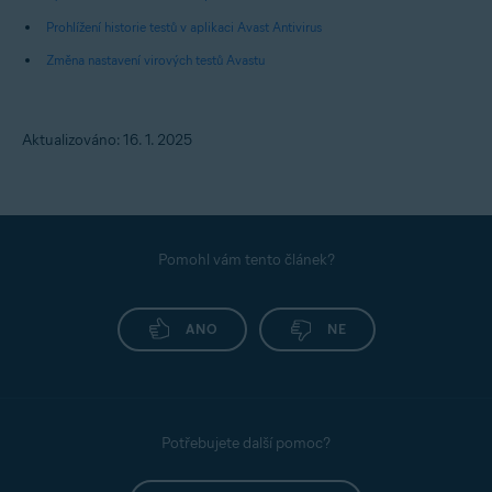
Prohlížení historie testů v aplikaci Avast Antivirus
Změna nastavení virových testů Avastu
Aktualizováno: 16. 1. 2025
Pomohl vám tento článek?
ANO
NE
Potřebujete další pomoc?