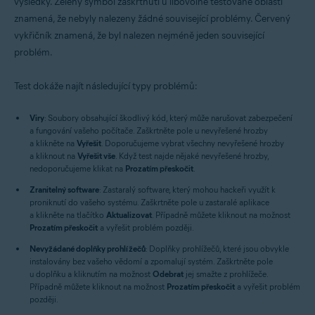
výsledky. Zelený symbol zaškrtnutí u libovolné testované oblasti
znamená, že nebyly nalezeny žádné související problémy. Červený
vykřičník znamená, že byl nalezen nejméně jeden související
problém.
Test dokáže najít následující typy problémů:
Viry
: Soubory obsahující škodlivý kód, který může narušovat zabezpečení
a fungování vašeho počítače. Zaškrtněte pole u nevyřešené hrozby
a klikněte na
Vyřešit
. Doporučujeme vybrat všechny nevyřešené hrozby
a kliknout na
Vyřešit vše
. Když test najde nějaké nevyřešené hrozby,
nedoporučujeme klikat na
Prozatím přeskočit
.
Zranitelný software
: Zastaralý software, který mohou hackeři využít k
proniknutí do vašeho systému. Zaškrtněte pole u zastaralé aplikace
a klikněte na tlačítko
Aktualizovat
. Případně můžete kliknout na možnost
Prozatím přeskočit
a vyřešit problém později.
Nevyžádané doplňky prohlížečů
: Doplňky prohlížečů, které jsou obvykle
instalovány bez vašeho vědomí a zpomalují systém. Zaškrtněte pole
u doplňku a kliknutím na možnost
Odebrat
jej smažte z prohlížeče.
Případně můžete kliknout na možnost
Prozatím přeskočit
a vyřešit problém
později.