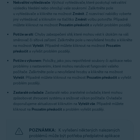
Nekvalitní vyhledávače
: Výchozí vyhledávače, které poskytují nekvalitní
výsledky hledání nebo ohrožují vaše soukromí. Zaškrtněte pole
u vyhledávače a klikněte na možnost
Změnit
. Z rozevírací nabídky vyberte
jiný vyhledávač a kliknutím na tlačítko
Změnit
volbu potvrďte. Případně
můžete kliknout na možnost
Prozatím přeskočit
a vyřešit problém později.
Potíže se sítí
: Chyby zabezpečení sítě, které mohou vést k útokům na váš
směrovač či síťová zařízení. Zaškrtněte pole u nevyřešené hrozby a klikněte
na možnost
Vyřešit
. Případně můžete kliknout na možnost
Prozatím
přeskočit
a vyřešit problém později.
Potíže s výkonem
: Položky, jako jsou nepotřebné soubory či aplikace nebo
problémy s nastaveními, které mohou narušovat fungování vašeho
počítače. Zaškrtněte pole u nevyřešené hrozby a klikněte na možnost
Vyřešit
. Případně můžete kliknout na možnost
Prozatím přeskočit
a vyřešit
problém později.
Zastaralé ovladače
: Zastaralé nebo zranitelné ovladače, které mohou
způsobovat zhroucení systému a snižovat výkon počítače. Ovladače
doporučujeme aktualizovat kliknutím na
Vyřešit vše
. Případně můžete
kliknout na
Prozatím přeskočit
a problém vyřešit později.
POZNÁMKA:
K vyřešení některých nalezených
problémů může být potřeba předplatné aplikace