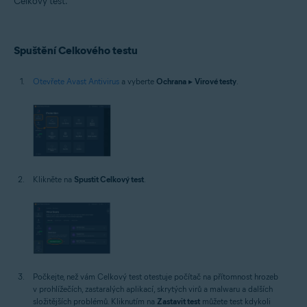
Celkový test.
Operační systémy:
Windows
Spuštění Celkového testu
Otevřete Avast Antivirus
a vyberte
Ochrana
▸
Virové testy
.
Klikněte na
Spustit Celkový test
.
Počkejte, než vám Celkový test otestuje počítač na přítomnost hrozeb
v prohlížečích, zastaralých aplikací, skrytých virů a malwaru a dalších
složitějších problémů. Kliknutím na
Zastavit test
můžete test kdykoli