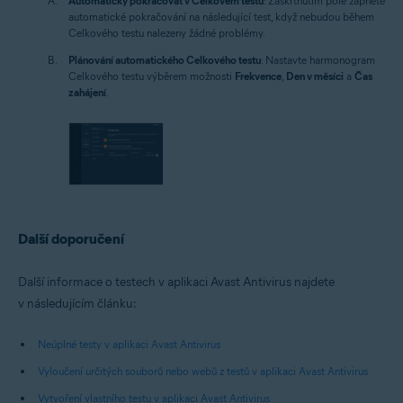
Automaticky pokračovat v Celkovém testu
: Zaškrtnutím pole zapnete
automatické pokračování na následující test, když nebudou během
Celkového testu nalezeny žádné problémy.
Plánování automatického Celkového testu
: Nastavte harmonogram
Celkového testu výběrem možnosti
Frekvence
,
Den v měsíci
a
Čas
zahájení
.
Další doporučení
Další informace o testech v aplikaci Avast Antivirus najdete
v následujícím článku:
Neúplné testy v aplikaci Avast Antivirus
Vyloučení určitých souborů nebo webů z testů v aplikaci Avast Antivirus
Vytvoření vlastního testu v aplikaci Avast Antivirus