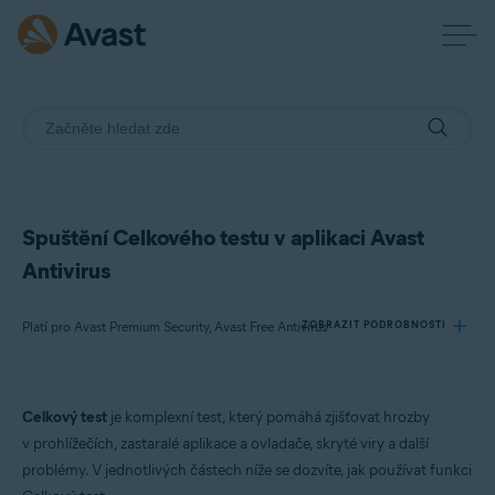
Spuštění Celkového testu v aplikaci Avast
Antivirus
Platí pro Avast Premium Security, Avast Free Antivirus
ZOBRAZIT PODROBNOSTI
Produkty:
Celkový test
je komplexní test, který pomáhá zjišťovat hrozby
Avast Premium Security
v prohlížečích, zastaralé aplikace a ovladače, skryté viry a další
Avast Free Antivirus
problémy. V jednotlivých částech níže se dozvíte, jak používat funkci