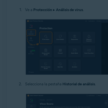
Sistemas operativos:
Ve a
Protección
▸
Análisis de virus
.
Windows
Selecciona la pestaña
Historial de análisis
.