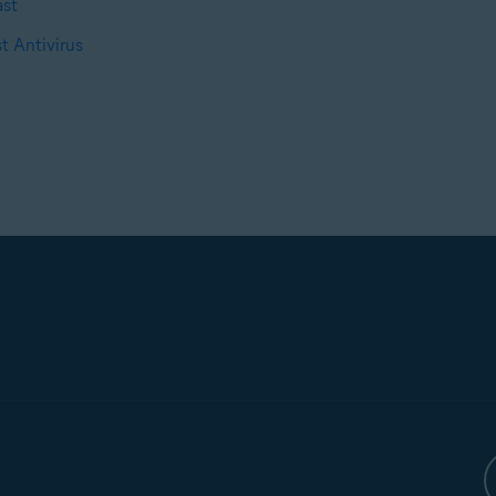
ast
t Antivirus