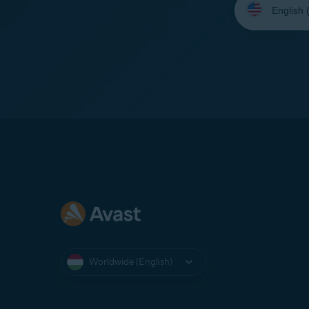
your
language:
Worldwide (English)