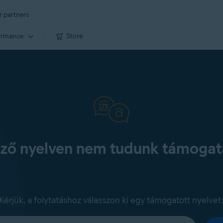
r partners
ormance
Store
kező nyelven nem tudunk támogatá
Kérjük, a folytatáshoz válasszon ki egy támogatott nyelvet