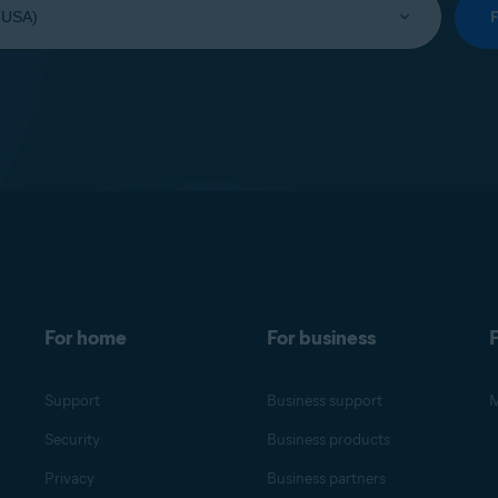
For home
For business
F
Support
Business support
M
Security
Business products
Privacy
Business partners