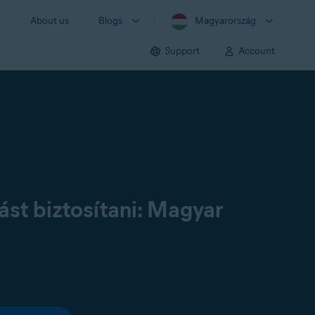
About us
Blogs
Magyarország
Support
Account
st biztosítani: Magyar
: