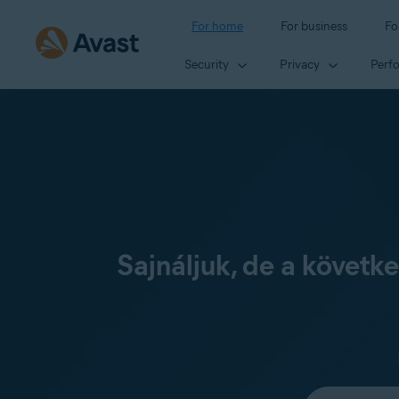
For home
For business
Fo
Security
Privacy
Perf
Sajnáljuk, de a követ
Select