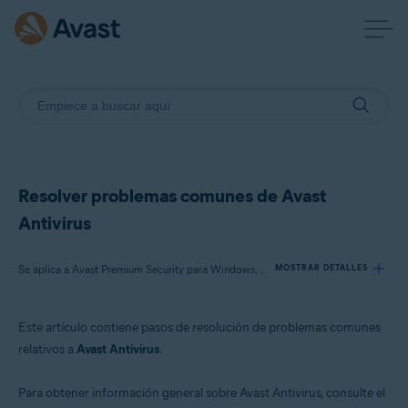
Resolver problemas comunes de Avast
Antivirus
Se aplica a Avast Premium Security para Windows, Avast Free Antivirus para Windows, Avast Premium Security para Mac, Avast Security para Mac, Avast Mobile Security Premium para Android, Avast Mobile Security para Android, Avast Mobile Security Premium para iOS, Avast Mobile Security para iOS
MOSTRAR DETALLES
Este artículo contiene pasos de resolución de problemas comunes
Productos:
relativos a
Avast Antivirus
.
Avast Premium Security 23.x para Windows
Avast Free Antivirus 23.x para Windows
Para obtener información general sobre Avast Antivirus, consulte el
Avast Premium Security 15.x para Mac