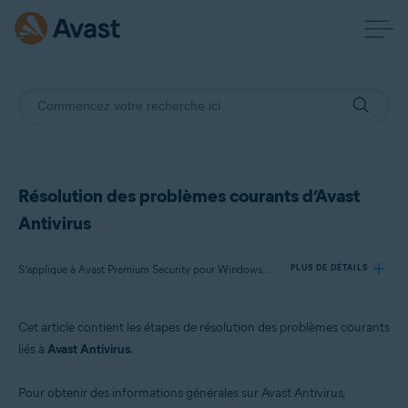
Résolution des problèmes courants d’Avast
Antivirus
S’applique à Avast Premium Security pour Windows, Avast AntiVirus Gratuit pour Windows, Avast Premium Security pour Mac, Avast Security pour Mac, Avast Mobile Security Premium pour Android, Avast Mobile Security pour Android, Avast Mobile Security Premium pour iOS, Avast Mobile Security pour iOS
PLUS DE DÉTAILS
Cet article contient les étapes de résolution des problèmes courants
Produits:
liés à
Avast Antivirus
.
Avast Premium Security 23.x pour Windows
Avast AntiVirus Gratuit 23.x pour Windows
Pour obtenir des informations générales sur Avast Antivirus,
Avast Premium Security 15.x pour Mac