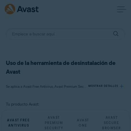
Uso de la herramienta de desinstalación de
Avast
Se aplica a Avast Free Antivirus, Avast Premium Security, Avast One, Avast Secure Browser
MOSTRAR DETALLES
Tu producto Avast:
Productos:
Avast Free Antivirus
AVAST
AVAST
AVAST FREE
AVAST
Avast Premium Security
PREMIUM
SECURE
ANTIVIRUS
ONE
Avast One
SECURITY
BROWSER