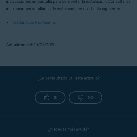
instrucciones en pantalla para completar la instalación. Consulta las
instrucciones detalladas de instalación en el artículo siguiente:
Instalar Avast Free Antivirus
Actualizado el: 15/07/2025
¿Le ha resultado útil este artículo?
SÍ
NO
¿Necesita más ayuda?