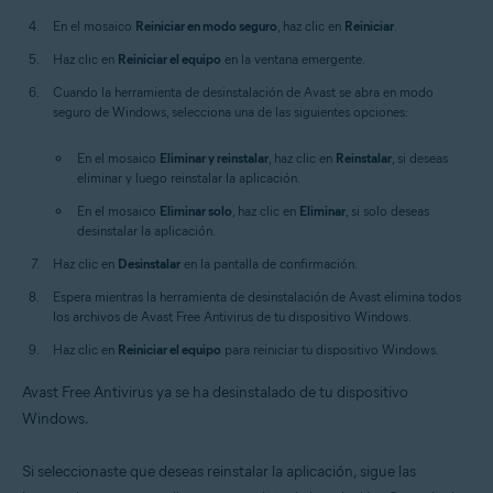
En el mosaico
Reiniciar en modo seguro
, haz clic en
Reiniciar
.
Haz clic en
Reiniciar el equipo
en la ventana emergente.
Cuando la herramienta de desinstalación de Avast se abra en modo
seguro de Windows, selecciona una de las siguientes opciones:
En el mosaico
Eliminar y reinstalar
, haz clic en
Reinstalar
, si deseas
eliminar y luego reinstalar la aplicación.
En el mosaico
Eliminar solo
, haz clic en
Eliminar
, si solo deseas
desinstalar la aplicación.
Haz clic en
Desinstalar
en la pantalla de confirmación.
Espera mientras la herramienta de desinstalación de Avast elimina todos
los archivos de Avast Free Antivirus de tu dispositivo Windows.
Haz clic en
Reiniciar el equipo
para reiniciar tu dispositivo Windows.
Avast Free Antivirus ya se ha desinstalado de tu dispositivo
Windows.
Si seleccionaste que deseas reinstalar la aplicación, sigue las