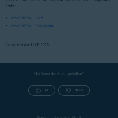
Artikel:
Avast AntiTrack – FAQs
Avast AntiTrack – Erste Schritte
Aktualisiert am: 12.05.2025
Hat Ihnen der Artikel geholfen?
JA
NEIN
Benötigen Sie weitere Hilfe?