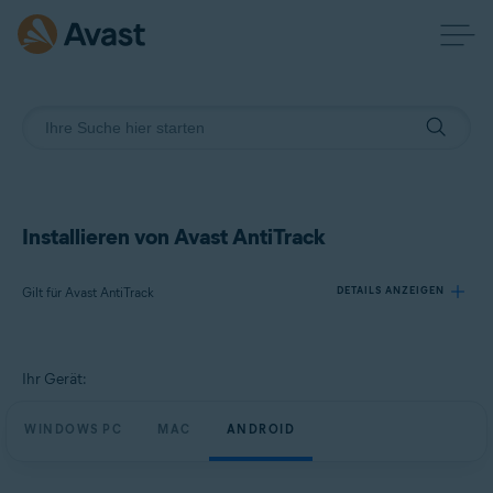
Installieren von Avast AntiTrack
Gilt für Avast AntiTrack
DETAILS ANZEIGEN
Produkte:
Ihr Gerät:
Avast AntiTrack
WINDOWS PC
MAC
ANDROID
Betriebssysteme:
Windows, macOS und Android