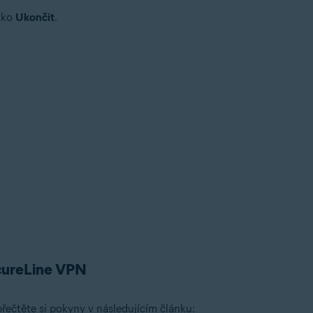
ítko
Ukončit
.
cureLine VPN
řečtěte si pokyny v následujícím článku: