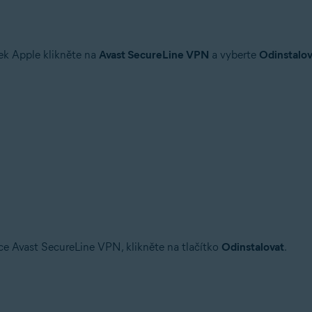
ek Apple klikněte na
Avast SecureLine VPN
a vyberte
Odinstalov
ace Avast SecureLine VPN, klikněte na tlačítko
Odinstalovat
.