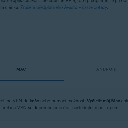
latné aplikace Avast SecureLine VPN, toto předplatné se při od
ím článku:
Zrušení předplatného Avastu – časté dotazy
.
tion
tion – 32/64bitová verze
á verze
ssional / Enterprise / Ultimate – Service Pack 1, 32/64bitový
MAC
ANDROID
ureLine VPN do
koše
nebo pomocí možnosti
Vyčistit můj Mac
apli
ecureLine VPN se doporučujeme řídit následujícím postupem: