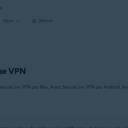
ři
Výkon
Obchod
ine VPN