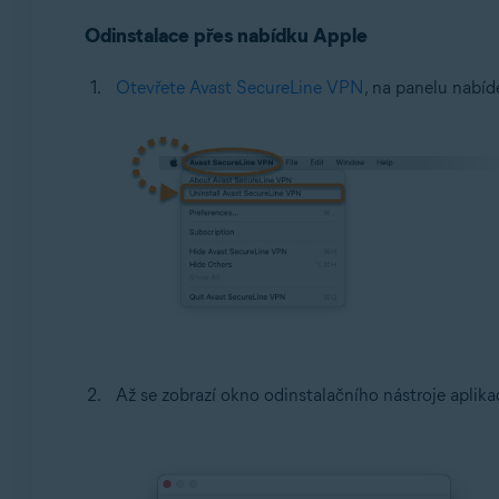
Odinstalace přes nabídku Apple
Google Android 6.0 (Marshmallow, API 23) a novější
Otevřete Avast SecureLine VPN
Apple iOS 14.0 a novější
, na panelu nabíd
Až se zobrazí okno odinstalačního nástroje aplik