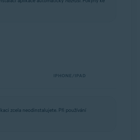
instalaci aplikace automaticky
nezruší
. Pokyny ke
IPHONE/IPAD
kaci zcela neodinstalujete. Při používání