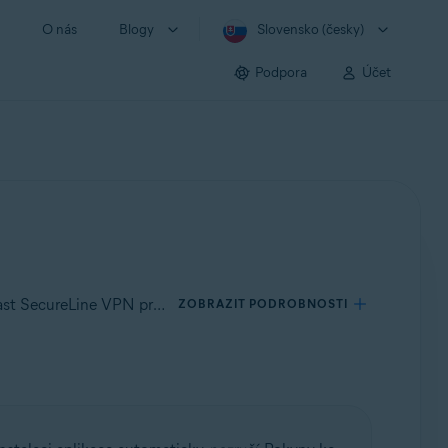
O nás
Blogy
Slovensko (česky)
Podpora
Účet
Platí pro Avast SecureLine VPN pro Windows, Avast SecureLine VPN pro Mac, Avast SecureLine VPN pro Android, Avast SecureLine VPN pro iOS
ZOBRAZIT PODROBNOSTI