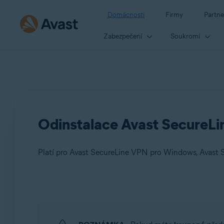
Domácnosti
Firmy
Partne
Zabezpečení
Soukromí
Odinstalace Avast SecureL
Produkty:
Avast SecureLine VPN 5.x pro Windows
Avast SecureLine VPN 4.x pro Mac