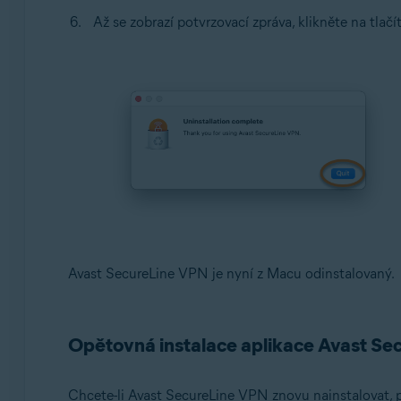
Až se zobrazí potvrzovací zpráva, klikněte na tlač
Avast SecureLine VPN je nyní z Macu odinstalovaný.
Opětovná instalace aplikace Avast Se
Chcete-li Avast SecureLine VPN znovu nainstalovat, p