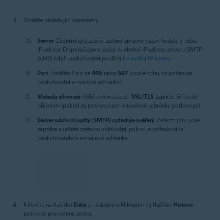
Změňte následující parametry:
Server
: Zkontrolujte, zda je zadaný správný název hostitele nebo
IP adresa. Doporučujeme zadat konkrétní IP adresu serveru SMTP –
zvlášť, když poskytovatel používá
konkrétní IP adresy
.
Port
: Změňte číslo na
465
nebo
587
(podle toho, co požaduje
poskytovatel e-mailové schránky).
Metoda šifrování
: Výběrem možnosti
SSL/TLS
zapněte šifrování
připojení (pokud jej poskytovatel e-mailové schránky podporuje).
Server odchozí pošty (SMTP) vyžaduje ověření
: Zaškrtnutím pole
zapněte a určete metodu ověřování, pokud je požadována
poskytovatelem e-mailové schránky.
Klikněte na tlačítko
Další
a následným kliknutím na tlačítko
Hotovo
potvrďte provedené změny.