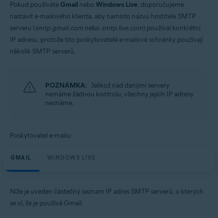
Pokud používáte
Gmail
nebo
Windows Live
, doporučujeme
nastavit e-mailového klienta, aby namísto názvu hostitele SMTP
serveru (
smtp.gmail.com
nebo
smtp.live.com
) používal konkrétní
IP adresu, protože tito poskytovatelé e-mailové schránky používají
několik SMTP serverů.
POZNÁMKA:
Jelikož nad danými servery
nemáme žádnou kontrolu, všechny jejich IP adresy
neznáme.
Poskytovatel e-mailu:
GMAIL
WINDOWS LIVE
Níže je uveden částečný seznam IP adres SMTP serverů, o kterých
se ví, že je používá Gmail: