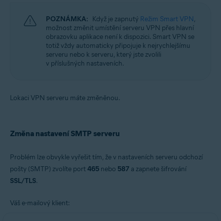
POZNÁMKA:
Když je zapnutý
Režim Smart VPN
,
možnost změnit umístění serveru VPN přes hlavní
obrazovku aplikace není k dispozici. Smart VPN se
totiž vždy automaticky připojuje k nejrychlejšímu
serveru nebo k serveru, který jste zvolili
v příslušných nastaveních.
Lokaci VPN serveru máte změněnou.
Změna nastavení SMTP serveru
Problém lze obvykle vyřešit tím, že v nastaveních serveru odchozí
pošty (SMTP) zvolíte port
465
nebo
587
a zapnete šifrování
SSL/TLS
.
Váš e-mailový klient: