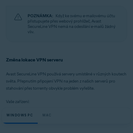
Operační systémy:
Microsoft Windows 11 Home / Pro / Enterprise / Education
POZNÁMKA:
Když ke svému e-mailovému účtu
Microsoft Windows 10 Home / Pro / Enterprise / Education – 32/64bitový
přistupujete přes webový prohlížeč, Avast
Microsoft Windows 8.1 / Pro / Enterprise – 32/64bitový
SecureLine VPN nemá na odesílání e-mailů žádný
Microsoft Windows 8 / Pro / Enterprise – 32/64bitový
vliv.
Microsoft Windows 7 Home Basic / Home Premium / Professional /
Enterprise / Ultimate – Service Pack 1, 32/64bitový
Apple macOS 12.x (Monterey)
Apple macOS 11.x (Big Sur)
Změna lokace VPN serveru
Apple macOS 10.15.x (Catalina)
Apple macOS 10.14.x (Mojave)
Apple macOS 10.13.x (High Sierra)
Avast SecureLine VPN používá servery umístěné v různých koutech
Apple macOS 10.12.x (Sierra)
světa. Přepnutím připojení VPN na jeden z našich serverů pro
stahování přes torrenty obvykle problém vyřešíte.
Vaše zařízení:
WINDOWS PC
MAC