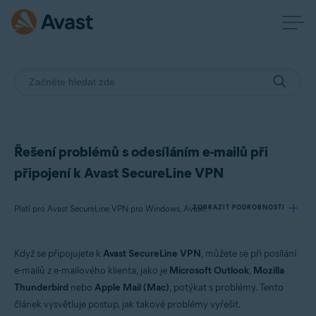
Řešení problémů s odesíláním e-mailů při
připojení k Avast SecureLine VPN
ZOBRAZIT PODROBNOSTI
Platí pro Avast SecureLine VPN pro Windows, Avast SecureLine VPN pro Mac
Když se připojujete k
Avast SecureLine VPN
, můžete se při posílání
Produkty:
e-mailů z e-mailového klienta, jako je
Microsoft Outlook
,
Mozilla
Avast SecureLine VPN 5.x pro Windows
Thunderbird
nebo
Apple Mail (Mac)
, potýkat s problémy. Tento
Avast SecureLine VPN 4.x pro Mac
článek vysvětluje postup, jak takové problémy vyřešit.