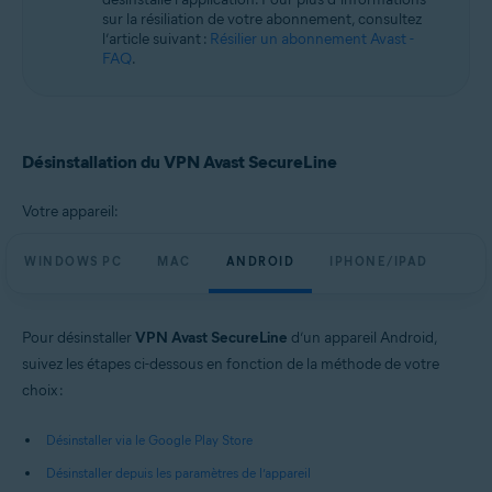
Systèmes d'exploitation:
sur la résiliation de votre abonnement, consultez
l’article suivant :
Résilier un abonnement Avast -
Microsoft Windows 11 Famille/Pro/Entreprise/Éducation
FAQ
.
Microsoft Windows 10 Famille/Pro/Entreprise/Éducation (32/64 bits)
Microsoft Windows 8.1/Professionnel/Entreprise (32/64 bits)
Microsoft Windows 8/Professionnel/Entreprise (32/64 bits)
Microsoft Windows 7 Édition Familiale Basique/Édition Familiale
Premium/Professionnel/Entreprise/Édition Intégrale - Service Pack 1
Désinstallation du VPN Avast SecureLine
(32/64 bits)
Apple macOS 14.x (Sonoma)
Votre appareil:
Apple macOS 13.x (Ventura)
Apple macOS 12.x (Monterey)
WINDOWS PC
MAC
ANDROID
IPHONE/IPAD
Apple macOS 11.x (Big Sur)
Apple macOS 10.15.x (Catalina)
Apple macOS 10.14.x (Mojave)
Apple macOS 10.13.x (High Sierra)
Pour désinstaller
VPN Avast SecureLine
d’un appareil Android,
Apple macOS 10.12.x (Sierra)
suivez les étapes ci-dessous en fonction de la méthode de votre
Google Android 6.0 (Marshmallow, API 23) ou version ultérieure
choix :
Apple iOS 14.0 ou version ultérieure
Désinstaller via le Google Play Store
Désinstaller depuis les paramètres de l’appareil