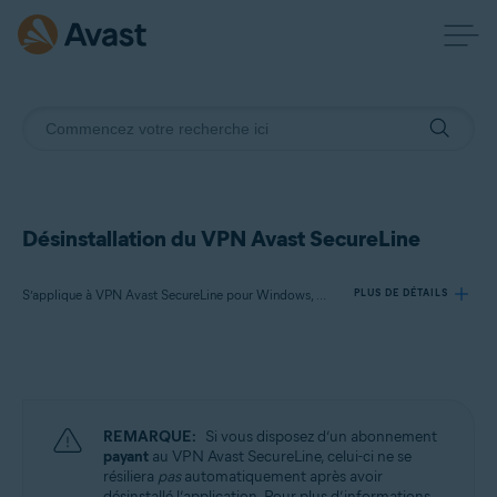
Désinstallation du VPN Avast SecureLine
S’applique à VPN Avast SecureLine pour Windows, VPN Avast SecureLine pour Mac, VPN Avast SecureLine pour Android, VPN Avast SecureLine pour iOS
PLUS DE DÉTAILS
Produits:
VPN Avast SecureLine 5.x pour Windows
VPN Avast SecureLine 4.x pour Mac
REMARQUE:
Si vous disposez d’un abonnement
VPN Avast SecureLine 6.x pour Android
payant
au VPN Avast SecureLine, celui-ci ne se
VPN Avast SecureLine 6.x pour iOS
résiliera
pas
automatiquement après avoir
désinstallé l’application. Pour plus d’informations