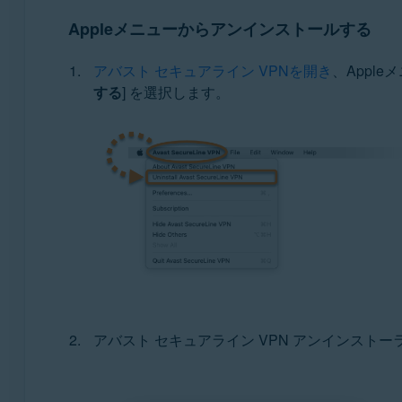
Appleメニューからアンインストールする
Google Android 6.0（Marshmallow、API 23）以降
アバスト セキュアライン VPNを開き
、Apple
Apple iOS 14.0 以降
する
] を選択します。
アバスト セキュアライン VPN アンインスト