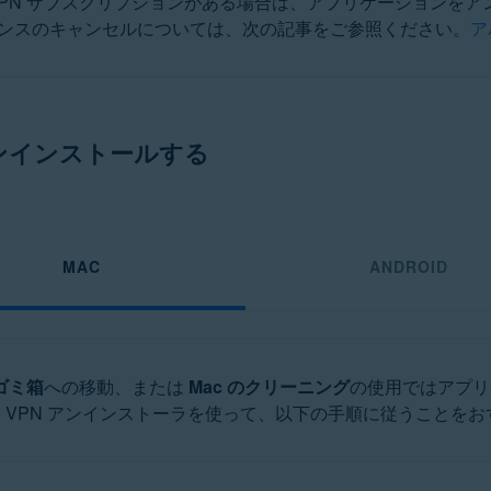
VPN サブスクリプションがある場合は、アプリケーションを
ンスのキャンセルについては、次の記事をご参照ください。
ア
ation
アンインストールする
ucation - 32 / 64 ビット
 ビット
ット
rofessional / Enterprise / Ultimate - Service Pack 1、32 / 64 ビット
MAC
ANDROID
ゴミ箱
への移動、または
Mac のクリーニング
の使用ではアプリ
 VPN アンインストーラを使って、以下の手順に従うことを