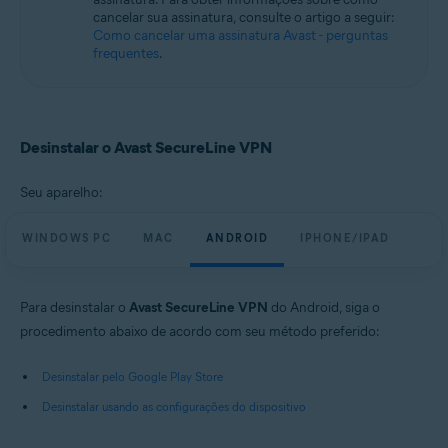
Sistemas operacionais:
cancelar sua assinatura, consulte o artigo a seguir:
Como cancelar uma assinatura Avast - perguntas
Microsoft Windows 11 Home / Pro / Enterprise / Education
frequentes
.
Microsoft Windows 10 Home / Pro / Enterprise / Education - 32 / 64-bit
Microsoft Windows 8.1 / Pro / Enterprise - 32 / 64-bit
Microsoft Windows 8 / Pro / Enterprise - 32 / 64-bit
Microsoft Windows 7 Home Basic / Home Premium / Professional /
Enterprise / Ultimate - Service Pack 1, 32 / 64-bit
Desinstalar o Avast SecureLine VPN
Apple macOS 14.x (Sonoma)
Apple macOS 13.x (Ventura)
Seu aparelho:
Apple macOS 12.x (Monterey)
Apple macOS 11.x (Big Sur)
WINDOWS PC
MAC
ANDROID
IPHONE/IPAD
Apple macOS 10.15.x (Catalina)
Apple macOS 10.14.x (Mojave)
Apple macOS 10.13.x (High Sierra)
Apple macOS 10.12.x (Sierra)
Para desinstalar o
Avast SecureLine VPN
do Android, siga o
procedimento abaixo de acordo com seu método preferido:
Google Android 6.0 (Marshmallow, API 23) ou posterior
Apple iOS 14.0 ou posterior
Desinstalar pelo Google Play Store
Desinstalar usando as configurações do dispositivo