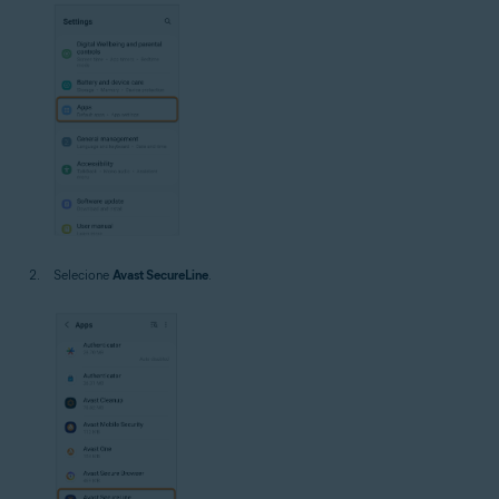
Selecione
Avast SecureLine
.