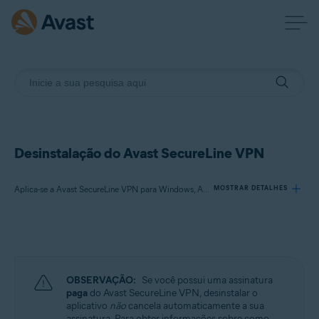
Desinstalação do Avast SecureLine VPN
Aplica-se a Avast SecureLine VPN para Windows, Avast SecureLine VPN para Mac, Avast SecureLine VPN para Android, Avast SecureLine VPN para iOS
MOSTRAR DETALHES
Produtos:
Avast SecureLine VPN 5.x para Windows
Avast SecureLine VPN 4.x para Mac
OBSERVAÇÃO:
Se você possui uma assinatura
Avast SecureLine VPN 6.x para Android
paga
do Avast SecureLine VPN, desinstalar o
Avast SecureLine VPN 6.x para iOS
aplicativo
não
cancela automaticamente a sua
assinatura. Para obter informações sobre como