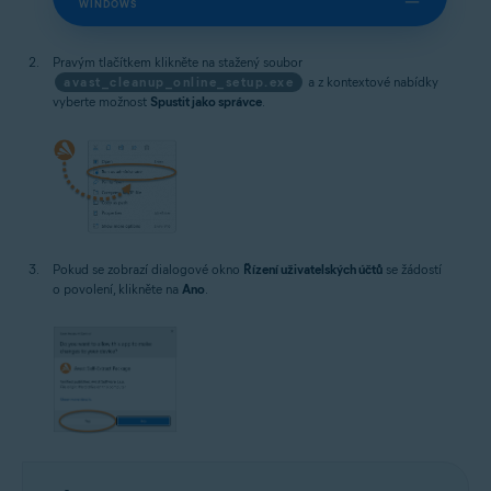
WINDOWS
Pravým tlačítkem klikněte na stažený soubor
avast_cleanup_online_setup.exe
a z kontextové nabídky
vyberte možnost
Spustit jako správce
.
Pokud se zobrazí dialogové okno
Řízení uživatelských účtů
se žádostí
o povolení, klikněte na
Ano
.