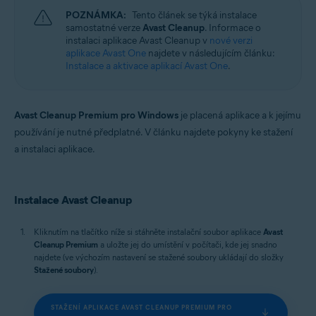
Windows, macOS a Android
POZNÁMKA:
Tento článek se týká instalace
samostatné verze
Avast Cleanup
. Informace o
instalaci aplikace Avast Cleanup v
nové verzi
aplikace Avast One
najdete v následujícím článku:
Instalace a aktivace aplikací Avast One
.
Avast Cleanup Premium pro Windows
je placená aplikace a k jejímu
používání je nutné předplatné. V článku najdete pokyny ke stažení
a instalaci aplikace.
Instalace Avast Cleanup
Kliknutím na tlačítko níže si stáhněte instalační soubor aplikace
Avast
Cleanup Premium
a uložte jej do umístění v počítači, kde jej snadno
najdete (ve výchozím nastavení se stažené soubory ukládají do složky
Stažené soubory
).
STAŽENÍ APLIKACE AVAST CLEANUP PREMIUM PRO