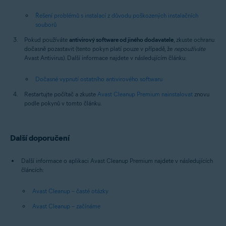
Řešení problémů s instalací z důvodu poškozených instalačních
souborů
Pokud používáte
antivirový software od jiného dodavatele
, zkuste ochranu
dočasně pozastavit (tento pokyn platí pouze v případě, že
nepoužíváte
Avast Antivirus). Další informace najdete v následujícím článku:
Dočasné vypnutí ostatního antivirového softwaru
Restartujte počítač a zkuste
Avast Cleanup Premium nainstalovat
znovu
podle pokynů v tomto článku.
Další doporučení
Další informace o aplikaci Avast Cleanup Premium najdete v následujících
článcích:
Avast Cleanup – časté otázky
Avast Cleanup – začínáme