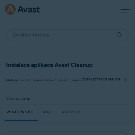
Instalace aplikace Avast Cleanup
Platí pro Avast Cleanup Premium, Avast Cleanup
ZOBRAZIT PODROBNOSTI
Vaše zařízení:
Produkty:
Avast Cleanup Premium
WINDOWS PC
MAC
ANDROID
Avast Cleanup
Operační systémy: