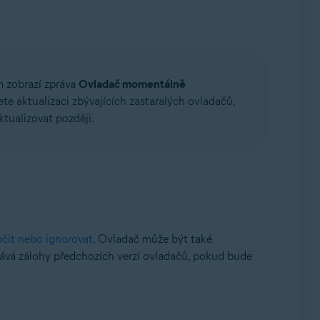
m zobrazí zpráva
Ovladač momentálně
e aktualizaci zbývajících zastaralých ovladačů,
ktualizovat později.
očit nebo ignorovat
. Ovladač může být také
vává zálohy předchozích verzí ovladačů, pokud bude