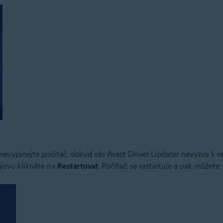
evypínejte počítač, dokud vás Avast Driver Updater nevyzve k re
výzvu klikněte na
Restartovat
. Počítač se restartuje a pak můžete