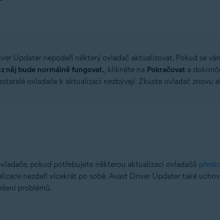
iver Updater nepodaří některý ovladač aktualizovat. Pokud se vá
ez něj bude normálně fungovat.
, klikněte na
Pokračovat
a dokončet
astaralé ovladače k aktualizaci nezbývají. Zkuste ovladač znovu a
ovladače, pokud potřebujete některou aktualizaci ovladačů
přesk
izace nezdaří vícekrát po sobě. Avast Driver Updater také ucho
ešení problémů.