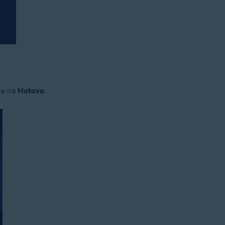
te na
Hotovo
.