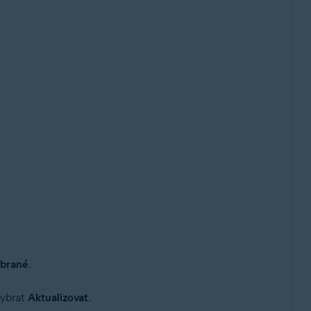
ybrané
.
vybrat
Aktualizovat
.