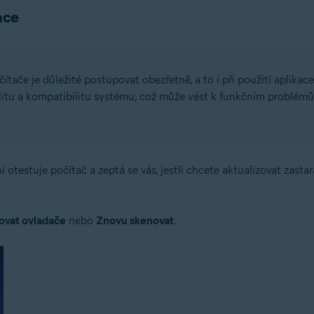
ace
čítače je důležité postupovat obezřetně, a to i při použití aplik
litu a kompatibilitu systému, což může vést k funkčním problé
í otestuje počítač a zeptá se vás, jestli chcete aktualizovat zast
ovat ovladače
nebo
Znovu skenovat
.