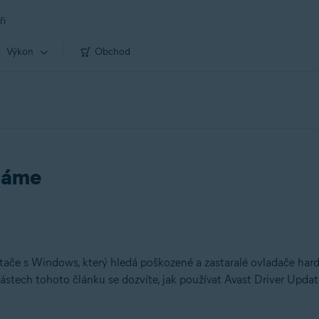
ři
Výkon
Obchod
ínáme
ítače s Windows, který hledá poškozené a zastaralé ovladače hard
ástech tohoto článku se dozvíte, jak používat Avast Driver Updat