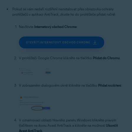
Pokud se vám nedaří rozšíření nainstalovat přes obrazovku ochrany
prohlížečů v aplikaci AntiTrack, zkuste ho do prohlížeče přidat ručně:
Navštivte
Internetový obchod Chrome
:
OTEVŘÍT INTERNETOVÝ OBCHOD CHROME
V prohlížeči Google Chrome klikněte na tlačítko
Přidat do Chromu
.
V zobrazeném dialogovém okně klikněte na tlačítko
Přidat rozšíření
.
V oznamovací oblasti hlavního panelu Windows klikněte pravým
tlačítkem na ikonu Avast AntiTrack a klikněte na možnost
Ukončit
Avast AntiTrack
.