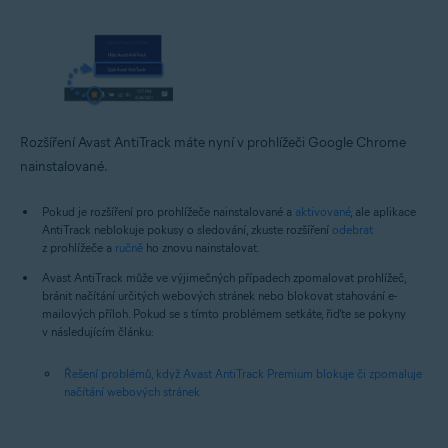
Rozšíření Avast AntiTrack máte nyní v prohlížeči Google Chrome
nainstalované.
Pokud je rozšíření pro prohlížeče nainstalované a
aktivované
, ale aplikace
AntiTrack neblokuje pokusy o sledování, zkuste rozšíření
odebrat
z prohlížeče a
ručně
ho znovu nainstalovat.
Avast AntiTrack může ve výjimečných případech zpomalovat prohlížeč,
bránit načítání určitých webových stránek nebo blokovat stahování e-
mailových příloh. Pokud se s tímto problémem setkáte, řiďte se pokyny
v následujícím článku:
Řešení problémů, když Avast AntiTrack Premium blokuje či zpomaluje
načítání webových stránek