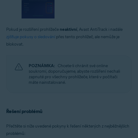
Pokud je rozšíření prohlížeče
neaktivní
, Avast AntiTrack i nadále
zjišťuje pokusy o sledování
přes tento prohlížeč, ale nemůže je
blokovat.
POZNÁMKA:
Chcete-li chránit své online
soukromí, doporučujeme, abyste rozšíření nechali
zapnuté pro všechny prohlížeče, které v počítači
máte nainstalované.
Řešení problémů
Přečtěte si níže uvedené pokyny k řešení některých z nejběžnějších
problémů: