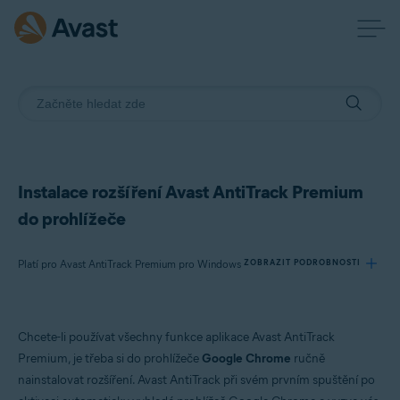
Instalace rozšíření Avast AntiTrack Premium
do prohlížeče
Platí pro Avast AntiTrack Premium pro Windows
ZOBRAZIT PODROBNOSTI
Produkty:
Chcete-li používat všechny funkce aplikace Avast AntiTrack
Avast AntiTrack Premium 2.x pro Windows
Premium, je třeba si do prohlížeče
Google Chrome
ručně
nainstalovat rozšíření. Avast AntiTrack při svém prvním spuštění po
Operační systémy: