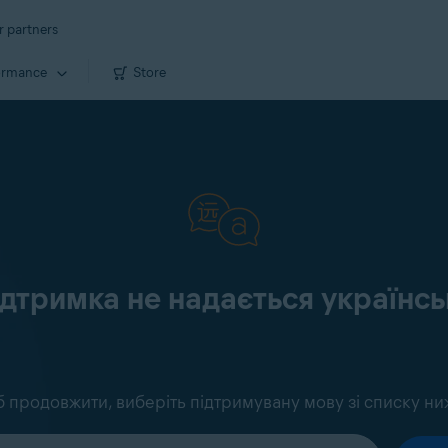
r partners
ormance
Store
ідтримка не надається україн
 продовжити, виберіть підтримувану мову зі списку ни