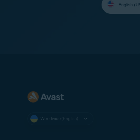
your
language:
Worldwide (English)