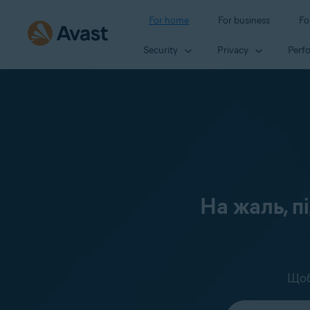
For home
For business
Fo
Security
Privacy
Perf
На жаль, п
Щоб
Select