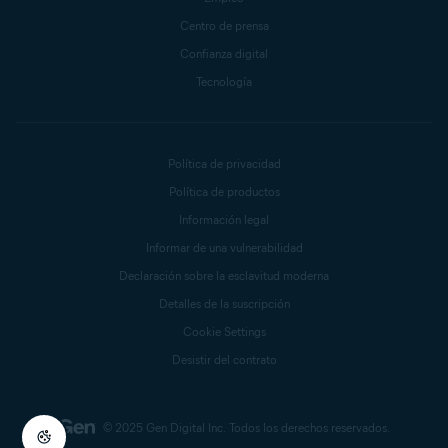
Centro de prensa
Confianza digital
Tecnología
Política de privacidad
Política de productos
Información legal
Informar de una vulnerabilidad
Declaración sobre la esclavitud moderna
Detalles de la suscripción
Cookie Settings
Desistir del contrato
© 2025 Gen Digital Inc.
Todos los derechos reservados.