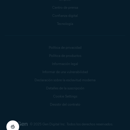
Centro de prensa
Confianza digital
Tecnología
Política de privacidad
Política de productos
Información legal
Informar de una vulnerabilidad
Declaración sobre la esclavitud moderna
Detalles de la suscripción
Cookie Settings
Desistir del contrato
© 2025 Gen Digital Inc.
Todos los derechos reservados.