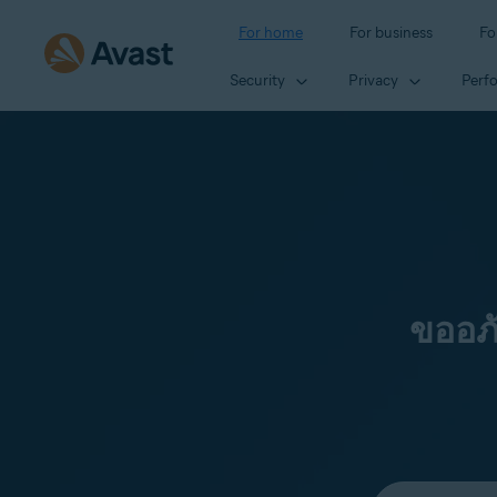
For home
For business
Fo
Security
Privacy
Perf
ขออภ
Select