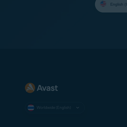
your
language:
Worldwide (English)