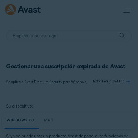
Gestionar una suscripción expirada de Avast
Se aplica a Avast Premium Security para Windows, Avast SecureLine VPN para Windows, Avast Cleanup Premium para Windows, Avast AntiTrack para Windows, Avast Premium Security para Mac, Avast SecureLine VPN para Mac, Avast Cleanup Premium para Mac, Avast AntiTrack para Mac
MOSTRAR DETALLES
Productos:
Su dispositivo:
Avast Premium Security 21.x para Windows
Avast SecureLine VPN 5.x para Windows
WINDOWS PC
MAC
Avast Cleanup Premium 21.x para Windows
Avast AntiTrack 5.x para Windows
Si ya no puede usar un producto Avast de pago, o las funciones del