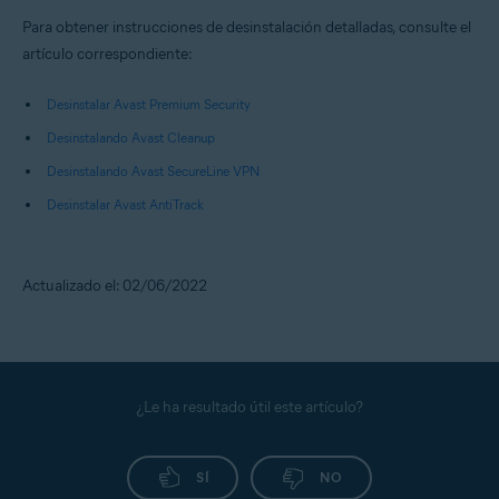
Para obtener instrucciones de desinstalación detalladas, consulte el
artículo correspondiente:
Desinstalar Avast Premium Security
Desinstalando Avast Cleanup
Desinstalando Avast SecureLine VPN
Desinstalar Avast AntiTrack
Actualizado el: 02/06/2022
¿Le ha resultado útil este artículo?
SÍ
NO