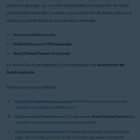
Avast Premium Security 14.x para Mac
producto de pago ya no están disponibles, la suscripción de Avast
Avast SecureLine VPN 4.x para Mac
podría haber expirado. Cuando una suscripción de Avast caduca, el
Avast Cleanup Premium 4.x para Mac
producto puede mostrar uno de estos mensajes:
Avast AntiTrack 3.x para Mac
Sistemas operativos:
Su suscripción ha expirado
Microsoft Windows 11 Home / Pro / Enterprise / Education
Su Avast SecureLine VPN ha expirado
Microsoft Windows 10 Home/Pro/Enterprise/Education - 32 o 64 bits
Avast Cleanup Premium ha expirado
Microsoft Windows 8.1/Pro/Enterprise - 32 o 64 bits
Microsoft Windows 8/Pro/Enterprise - 32 o 64 bits
En este artículo se describe cómo gestionar una
Microsoft Windows 7 Home Basic/Home
suscripción de
Premium/Professional/Enterprise/Ultimate - Service Pack 1, 32 o 64 bits
Avast expirada
.
Apple macOS 12.x (Monterey)
Elija la acción que prefiera:
Apple macOS 11.x (Big Sur)
Apple macOS 10.15.x (Catalina)
Apple macOS 10.14.x (Mojave)
Consulte los detalles de su suscripción
: Confirme que la suscripción ha
Apple macOS 10.13.x (High Sierra)
expirado y compruebe cuándo expiró.
Apple macOS 10.12.x (Sierra)
Apple Mac OS X 10.11.x (El Capitan)
Cambiar a Avast Free Antivirus
: Si la suscripción
Avast Premium Security
ha
Apple Mac OS X 10.10.x (Yosemite)
expirado, cambie a la versión gratuita del producto.
Comprar una nueva suscripción
: Si desea seguir usando las funciones de
pago del producto, pero aún no ha comprado una nueva suscripción.