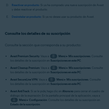
Reactivar un producto
: Si ya ha comprado una nueva suscripción de Avast
y debe reactivar el producto.
Desinstalar un producto
: Si ya no desea usar su producto de Avast.
Consulte los detalles de su suscripción
Consulte la sección que corresponda a su producto:
Avast Premium Security
: Vaya a
☰
Menú
▸
Mis suscripciones
. Consulte
los detalles de la suscripción en
Suscripciones en este PC
.
Avast Cleanup Premium
: Vaya a
☰
Menú
▸
Mis suscripciones
. Consulte
los detalles de la suscripción en
Suscripciones en este PC
.
Avast SecureLine VPN
: Vaya a
☰
Menú
▸
Mis suscripciones
. Consulte
los detalles de la suscripción en
Suscripciones en este PC
.
Avast AntiTrack
: Si se le pide, haga clic en
Ahora no
para cerrar el cuadro de
diálogo de la expiración. En la pantalla principal de la aplicación, vaya a
☰
Menú
▸
Configuración
. Consulte los detalles de su suscripción en
Estado de la suscripción
.