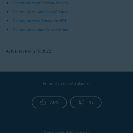
Odinstalace Avast Premium Security
Odinstalace aplikace Avast Cleanup
Odinstalace Avast SecureLine VPN
Odinstalace aplikace Avast AntiTrack
Aktualizováno: 2. 6. 2022
Pomohl vám tento článek?
ANO
NE