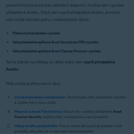
Avast Premium Security 14.x pro Mac
placené funkce produktu nemáte k dispozici, možná vám vypršelo
Avast SecureLine VPN 4.x pro Mac
předplatné Avastu. Když vám vyprší předplatné Avastu, produkt
Avast Cleanup Premium 4.x pro Mac
vám může zobrazit jednu z následujících zpráv:
Avast AntiTrack 3.x pro Mac
Operační systémy:
Platnost předplatného vypršela
Microsoft Windows 11 Home / Pro / Enterprise / Education
Vaše předplatné aplikace Avast SecureLine VPN vypršelo
Microsoft Windows 10 Home / Pro / Enterprise / Education – 32/64bitový
Vaše předplatné aplikace Avast Cleanup Premium vypršelo
Microsoft Windows 8.1 / Pro / Enterprise – 32/64bitový
Microsoft Windows 8 / Pro / Enterprise – 32/64bitový
Tento článek vysvětluje, co dělat, když vám
Microsoft Windows 7 Home Basic / Home Premium / Professional /
vyprší předplatné
Enterprise / Ultimate – Service Pack 1, 32/64bitový
Avastu
.
Apple macOS 12.x (Monterey)
Níže zvolte preferovanou akci:
Apple macOS 11.x (Big Sur)
Apple macOS 10.15.x (Catalina)
Apple macOS 10.14.x (Mojave)
Zkontrolujte údaje o předplatném
: Zkontrolujte, jestli předplatné vypršelo,
Apple macOS 10.13.x (High Sierra)
a zjistěte, kdy k tomu došlo.
Apple macOS 10.12.x (Sierra)
Apple Mac OS X 10.11.x (El Capitan)
Přepnutí na Avast Free Antivirus
: Pokud vám vypršelo předplatné
Avast
Apple Mac OS X 10.10.x (Yosemite)
Premium Security
, můžete přejít na bezplatnou verzi produktu.
Nákup nového předplatného
: Pokud chcete dál používat placené verze
produktu, ale ještě jste si nekoupili nové předplatné.