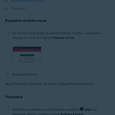
Bezplatné zkušební verze
Předplatná
Bezplatné zkušební verze
Po skončení bezplatného zkušebního období klikněte v zobrazeném
dialogovém okně na možnost
Přepnout na Free
.
Restartujte počítač.
Avast Premium Security se změní na Avast Free Antivirus.
Předplatná
Ve Windows klikněte pravým tlačítkem na tlačítko
Start
a ze
zobrazené nabídky vyberte možnost
Aplikace a funkce
.