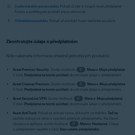
Opětovná aktivace produktu
: Pokud už jste si koupili nové předplatné
Avastu a potřebujete produkt znovu aktivovat.
Odinstalace produktu
: Pokud už produkt Avast nechcete používat.
Zkontrolujte údaje o předplatném
Níže naleznete informace ohledně jednotlivých produktů:
Avast Premium Security
: Zvolte možnosti
☰
Menu
▸
Moje předplatné
.
V části
Předplatná na tomto počítači
zkontrolujte údaje o předplatném.
Avast Cleanup Premium
: Zvolte možnosti
☰
Menu
▸
Moje předplatná
.
V části
Předplatná na tomto počítači
zkontrolujte údaje o předplatném.
Avast SecureLine VPN
: Zvolte možnosti
☰
Menu
▸
Moje předplatná
.
V části
Předplatná na tomto počítači
zkontrolujte údaje o předplatném.
Avast AntiTrack
: Pokud se zobrazí výzva, kliknutím na tlačítko
Teď ne
zavřete dialogové okno o vypršení platnosti předplatného. Na hlavní
obrazovce aplikace zvolte možnosti
☰
Menu
▸
Nastavení
. Údaje
o předplatném najdete v části
Stav vašeho předplatného
.