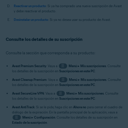
Reactivar un producto
: Si ya ha comprado una nueva suscripción de Avast
y debe reactivar el producto.
Desinstalar un producto
: Si ya no desea usar su producto de Avast.
Consulte los detalles de su suscripción
Consulte la sección que corresponda a su producto:
Avast Premium Security
: Vaya a
☰
Menú
▸
Mis suscripciones
. Consulte
los detalles de la suscripción en
Suscripciones en este PC
.
Avast Cleanup Premium
: Vaya a
☰
Menú
▸
Mis suscripciones
. Consulte
los detalles de la suscripción en
Suscripciones en este PC
.
Avast SecureLine VPN
: Vaya a
☰
Menú
▸
Mis suscripciones
. Consulte
los detalles de la suscripción en
Suscripciones en este PC
.
Avast AntiTrack
: Si se le pide, haga clic en
Ahora no
para cerrar el cuadro de
diálogo de la expiración. En la pantalla principal de la aplicación, vaya a
☰
Menú
▸
Configuración
. Consulte los detalles de su suscripción en
Estado de la suscripción
.