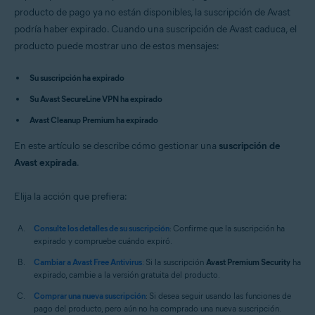
Avast Premium Security 14.x para Mac
producto de pago ya no están disponibles, la suscripción de Avast
Avast SecureLine VPN 4.x para Mac
podría haber expirado. Cuando una suscripción de Avast caduca, el
Avast Cleanup Premium 4.x para Mac
producto puede mostrar uno de estos mensajes:
Avast AntiTrack 3.x para Mac
Sistemas operativos:
Su suscripción ha expirado
Microsoft Windows 11 Home / Pro / Enterprise / Education
Su Avast SecureLine VPN ha expirado
Microsoft Windows 10 Home/Pro/Enterprise/Education - 32 o 64 bits
Avast Cleanup Premium ha expirado
Microsoft Windows 8.1/Pro/Enterprise - 32 o 64 bits
Microsoft Windows 8/Pro/Enterprise - 32 o 64 bits
En este artículo se describe cómo gestionar una
Microsoft Windows 7 Home Basic/Home
suscripción de
Premium/Professional/Enterprise/Ultimate - Service Pack 1, 32 o 64 bits
Avast expirada
.
Apple macOS 12.x (Monterey)
Elija la acción que prefiera:
Apple macOS 11.x (Big Sur)
Apple macOS 10.15.x (Catalina)
Apple macOS 10.14.x (Mojave)
Consulte los detalles de su suscripción
: Confirme que la suscripción ha
Apple macOS 10.13.x (High Sierra)
expirado y compruebe cuándo expiró.
Apple macOS 10.12.x (Sierra)
Apple Mac OS X 10.11.x (El Capitan)
Cambiar a Avast Free Antivirus
: Si la suscripción
Avast Premium Security
ha
Apple Mac OS X 10.10.x (Yosemite)
expirado, cambie a la versión gratuita del producto.
Comprar una nueva suscripción
: Si desea seguir usando las funciones de
pago del producto, pero aún no ha comprado una nueva suscripción.