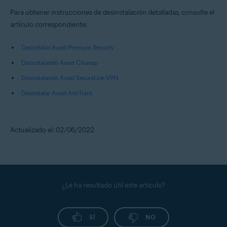
Para obtener instrucciones de desinstalación detalladas, consulte el
artículo correspondiente:
Desinstalar Avast Premium Security
Desinstalando Avast Cleanup
Desinstalando Avast SecureLine VPN
Desinstalar Avast AntiTrack
Actualizado el: 02/06/2022
¿Le ha resultado útil este artículo?
SÍ
NO