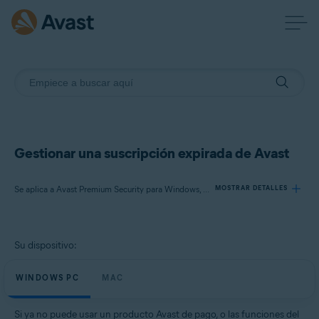
Gestionar una suscripción expirada de Avast
Se aplica a Avast Premium Security para Windows, Avast SecureLine VPN para Windows, Avast Cleanup Premium para Windows, Avast AntiTrack para Windows, Avast Premium Security para Mac, Avast SecureLine VPN para Mac, Avast Cleanup Premium para Mac, Avast AntiTrack para Mac
MOSTRAR DETALLES
Productos:
Su dispositivo:
Avast Premium Security 21.x para Windows
Avast SecureLine VPN 5.x para Windows
WINDOWS PC
MAC
Avast Cleanup Premium 21.x para Windows
Avast AntiTrack 5.x para Windows
Si ya no puede usar un producto Avast de pago, o las funciones del