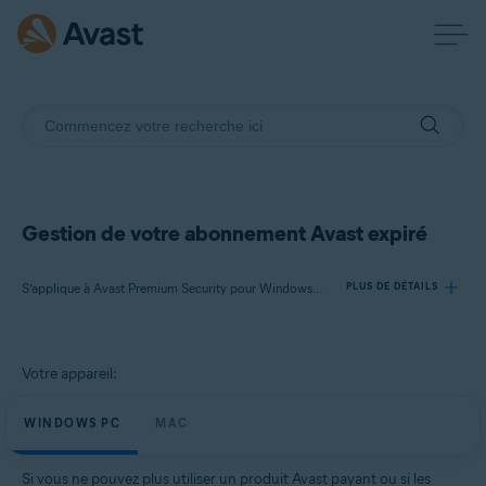
Gestion de votre abonnement Avast expiré
S’applique à Avast Premium Security pour Windows, VPN Avast SecureLine pour Windows, Avast Cleanup Premium pour Windows, Avast AntiTrack pour Windows, Avast Premium Security pour Mac, VPN Avast SecureLine pour Mac, Avast Cleanup Premium pour Mac, Avast AntiTrack pour Mac
PLUS DE DÉTAILS
Produits:
Votre appareil:
Avast Premium Security 21.x pour Windows
VPN Avast SecureLine 5.x pour Windows
WINDOWS PC
MAC
Avast Cleanup Premium 21.x pour Windows
Avast AntiTrack 5.x pour Windows
Si vous ne pouvez plus utiliser un produit Avast payant ou si les