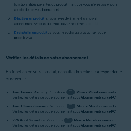
fonctionnalités payantes du produit, mais que vous n’avez pas encore
acheté de nouvel abonnement.
Réactiver un produit
: si vous avez déjà acheté un nouvel
abonnement Avast et que vous devez réactiver le produit.
Désinstaller un produit
: si vous ne souhaitez plus utiliser votre
produit Avast.
Vérifiez les détails de votre abonnement
En fonction de votre produit, consultez la section correspondante
ci-dessous :
Avast Premium Security
: Accédez à
☰
Menu
▸
Mes abonnements
.
Vérifiez les détails de votre abonnement sous
Abonnements sur ce PC
.
Avast Cleanup Premium
: Accédez à
☰
Menu
▸
Mes abonnements
.
Vérifiez les détails de votre abonnement sous
Abonnements sur ce PC
.
VPN Avast SecureLine
: Accédez à
☰
Menu
▸
Mes abonnements
.
Vérifiez les détails de votre abonnement sous
Abonnements sur ce PC
.