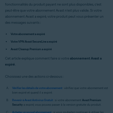
Avast Premium Security 14.x pour Mac
fonctionnalités du produit payant ne sont plus disponibles, c’est
VPN Avast SecureLine 4.x pour Mac
peut-être que votre abonnement Avast n'est plus valide. Si votre
Avast Cleanup Premium 4.x pour Mac
abonnement Avast a expiré, votre produit peut vous présenter un
Avast AntiTrack 3.x pour Mac
des messages suivants :
Systèmes d'exploitation:
Votre abonnement a expiré
Microsoft Windows 11 Home / Pro / Enterprise / Education
Microsoft Windows 10 Famille/Professionnel/Entreprise/
Votre VPN Avast SecureLine a expiré
Éducation (32/64 bits)
Microsoft Windows 8.1/Professionnel/Entreprise (32/64 bits)
Avast Cleanup Premium a expiré
Microsoft Windows 8/Professionnel/Entreprise (32/64 bits)
Microsoft Windows 7 Édition Familiale Basique/Édition Familiale
Cet article explique comment faire si votre
abonnement Avast a
Premium/Professionnel/Entreprise/Édition Intégrale - Service Pack 1
expiré
.
(32/64 bits)
Apple macOS 12.x (Monterey)
Choisissez une des actions ci-dessous :
Apple macOS 11.x (Big Sur)
Apple macOS 10.15.x (Catalina)
Vérifier les détails de votre abonnement
: vérifiez que votre abonnement est
Apple macOS 10.14.x (Mojave)
bien expiré et quand il a expiré.
Apple macOS 10.13.x (High Sierra)
Apple macOS 10.12.x (Sierra)
Revenir à Avast Antivirus Gratuit
: si votre abonnement
Avast Premium
Apple mac OS X 10.11.x (El Capitan)
Security
a expiré, vous pouvez passer à la version gratuite du produit.
Apple mac OS X 10.10.x (Yosemite)
Acheter un nouvel abonnement
: si vous souhaitez continuer à utiliser les