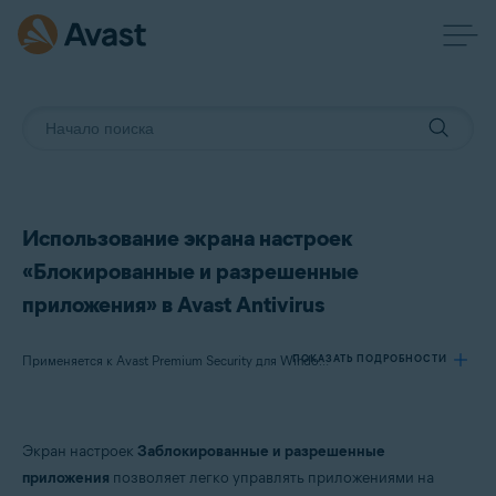
Использование экрана настроек
«Блокированные и разрешенные
приложения» в Avast Antivirus
ПОКАЗАТЬ ПОДРОБНОСТИ
Применяется к Avast Premium Security для Windows, Avast Free Antivirus для Windows
Продукты:
Экран настроек
Заблокированные и разрешенные
Avast Premium Security 24.x для Windows
приложения
позволяет легко управлять приложениями на
Avast Free Antivirus 24.x для Windows