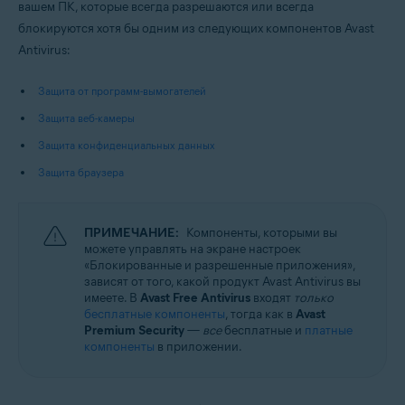
вашем ПК, которые всегда разрешаются или всегда
блокируются хотя бы одним из следующих компонентов Avast
Операционные системы:
Antivirus:
Microsoft Windows 11 Home / Pro / Enterprise / Education
Microsoft Windows 10 Home / Pro / Enterprise / Education — 32- или 64-
Защита от программ-вымогателей
разрядная версия
Microsoft Windows 8.1 / Pro / Enterprise — 32- или 64-разрядная версия
Защита веб-камеры
Microsoft Windows 8 / Pro / Enterprise — 32- или 64-разрядная версия
Microsoft Windows 7 Home Basic / Home Premium / Professional /
Защита конфиденциальных данных
Enterprise / Ultimate — SP 1 с обновлением Convenient Rollup, 32- или
Защита браузера
64-разрядная версия
ПРИМЕЧАНИЕ:
Компоненты, которыми вы
можете управлять на экране настроек
«Блокированные и разрешенные приложения»,
зависят от того, какой продукт Avast Antivirus вы
имеете. В
Avast Free Antivirus
входят
только
бесплатные компоненты
, тогда как в
Avast
Premium Security
—
все
бесплатные и
платные
компоненты
в приложении.