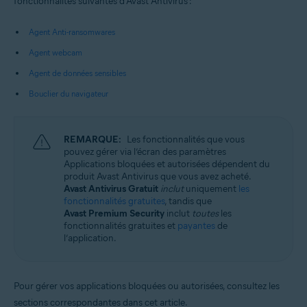
fonctionnalités suivantes d’Avast Antivirus :
Systèmes d'exploitation:
Microsoft Windows 11 Famille/Pro/Entreprise/Éducation
Agent Anti-ransomwares
Microsoft Windows 10 Famille/Pro/Entreprise/Éducation (32/64 bits)
Microsoft Windows 8.1/Professionnel/Entreprise (32/64 bits)
Agent webcam
Microsoft Windows 8/Professionnel/Entreprise (32/64 bits)
Agent de données sensibles
Microsoft Windows 7 Édition Familiale Basique/Édition Familiale
Premium/Professionnel/Entreprise/Édition Intégrale - Service Pack 1
Bouclier du navigateur
avec mise à jour cumulative de commodité (32/64 bits)
REMARQUE:
Les fonctionnalités que vous
pouvez gérer via l’écran des paramètres
Applications bloquées et autorisées dépendent du
produit Avast Antivirus que vous avez acheté.
Avast Antivirus Gratuit
inclut
uniquement
les
fonctionnalités gratuites
, tandis que
Avast Premium Security
inclut
toutes
les
fonctionnalités gratuites et
payantes
de
l’application.
Pour gérer vos applications bloquées ou autorisées, consultez les
sections correspondantes dans cet article.