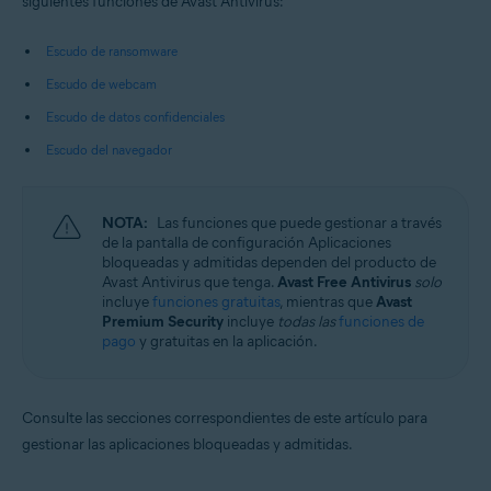
siguientes funciones de Avast Antivirus:
Sistemas operativos:
Microsoft Windows 11 Home/Pro/Enterprise/Education
Escudo de ransomware
Microsoft Windows 10 Home/Pro/Enterprise/Education - 32 o 64 bits
Microsoft Windows 8.1/Pro/Enterprise - 32 o 64 bits
Escudo de webcam
Microsoft Windows 8/Pro/Enterprise - 32 o 64 bits
Escudo de datos confidenciales
Microsoft Windows 7 Home Basic/Home
Premium/Professional/Enterprise/Ultimate - Service Pack 1 con
Escudo del navegador
Convenient Rollup Update, 32 o 64 bits
NOTA:
Las funciones que puede gestionar a través
de la pantalla de configuración Aplicaciones
bloqueadas y admitidas dependen del producto de
Avast Antivirus que tenga.
Avast Free Antivirus
solo
incluye
funciones gratuitas
, mientras que
Avast
Premium Security
incluye
todas las
funciones de
pago
y gratuitas en la aplicación.
Consulte las secciones correspondientes de este artículo para
gestionar las aplicaciones bloqueadas y admitidas.