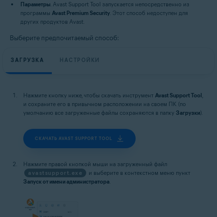
Параметры
. Avast Support Tool запускается непосредственно из
программы
Avast Premium Security
. Этот способ недоступен для
других продуктов Avast.
Выберите предпочитаемый способ:
ЗАГРУЗКА
НАСТРОЙКИ
Нажмите кнопку ниже, чтобы скачать инструмент
Avast Support Tool
,
и сохраните его в привычном расположении на своем ПК (по
умолчанию все загруженные файлы сохраняются в папку
Загрузки
).
СКАЧАТЬ AVAST SUPPORT TOOL
Нажмите правой кнопкой мыши на загруженный файл
avastsupport.exe
и выберите в контекстном меню пункт
Запуск от имени администратора
.