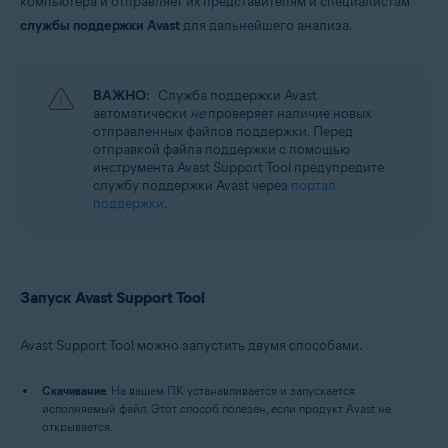
компьютера и отправляет их представителям и специалистам
Avast Cleanup Premium 23.x для Windows
Avast AntiTrack 3.x для Windows
службы поддержки Avast
для дальнейшего анализа.
Avast Driver Updater 23.x для Windows
Avast BreachGuard 23.x для Windows
Avast Battery Saver 23.x для Windows
ВАЖНО:
Служба поддержки Avast
автоматически
не
проверяет наличие новых
Операционные системы:
отправленных файлов поддержки. Перед
Microsoft Windows 11 Home / Pro / Enterprise / Education
отправкой файла поддержки с помощью
Microsoft Windows 10 Home / Pro / Enterprise / Education — 32- или 64-
инструмента Avast Support Tool предупредите
разрядная версия
службу поддержки Avast через
портал
Microsoft Windows 8.1 / Pro / Enterprise — 32- или 64-разрядная версия
поддержки
.
Microsoft Windows 8 / Pro / Enterprise — 32- или 64-разрядная версия
Microsoft Windows 7 Home Basic / Home Premium / Professional /
Enterprise / Ultimate — SP 1 с обновлением Convenient Rollup, 32- или
64-разрядная версия
Запуск Avast Support Tool
Avast Support Tool можно запустить двумя способами.
Скачивание
. На вашем ПК устанавливается и запускается
исполняемый файл. Этот способ полезен, если продукт Avast не
открывается.