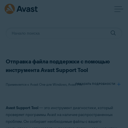
Отправка файла поддержки с помощью
инструмента Avast Support Tool
ПОКАЗАТЬ ПОДРОБНОСТИ
Применяется к Avast One для Windows, Avast Premium Security для Windows, Avast SecureLine VPN для Windows, Avast Cleanup Premium для Windows, Avast AntiTrack для Windows, Avast Driver Updater для Windows, Avast BreachGuard для Windows, Avast Battery Saver для Windows
Продукты:
Avast Support Tool
— это инструмент диагностики, который
Avast One 23.x для Windows
проверяет программы Avast на наличие распространенных
Avast Premium Security 23.x для Windows
проблем. Он собирает необходимые файлы с вашего
Avast SecureLine VPN 5.x для Windows