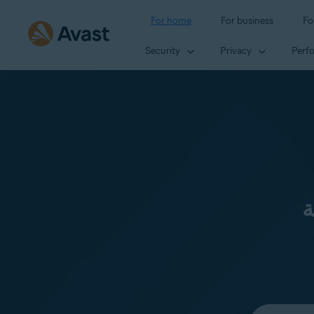
For home
For business
Fo
Security
Privacy
Perf
ة
Select