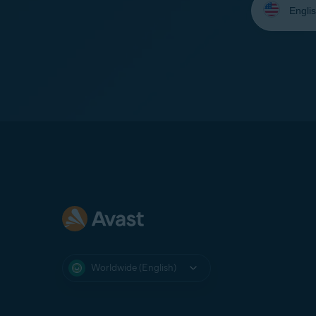
your
language:
Worldwide (English)