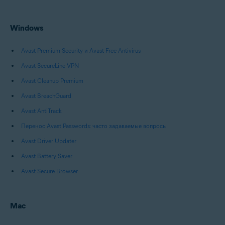
Все поддерживаемые платформы
Windows
Avast Premium Security и Avast Free Antivirus
Avast SecureLine VPN
Avast Cleanup Premium
Avast BreachGuard
Avast AntiTrack
Перенос Avast Passwords: часто задаваемые вопросы
Avast Driver Updater
Avast Battery Saver
Avast Secure Browser
Mac