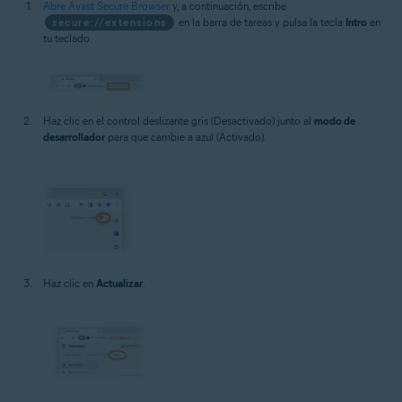
Abre Avast Secure Browser
y, a continuación, escribe
secure://extensions
en la barra de tareas y pulsa la tecla
Intro
en
tu teclado.
Haz clic en el control deslizante gris (Desactivado) junto al
modo de
desarrollador
para que cambie a azul (Activado).
Haz clic en
Actualizar
.