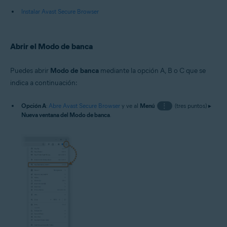
Instalar Avast Secure Browser
Abrir el Modo de banca
Puedes abrir
Modo de banca
mediante la opción A, B o C que se
indica a continuación:
Opción A
:
Abre Avast Secure Browser
y ve al
Menú
⋮
(tres puntos) ▸
Nueva ventana del Modo de banca
.