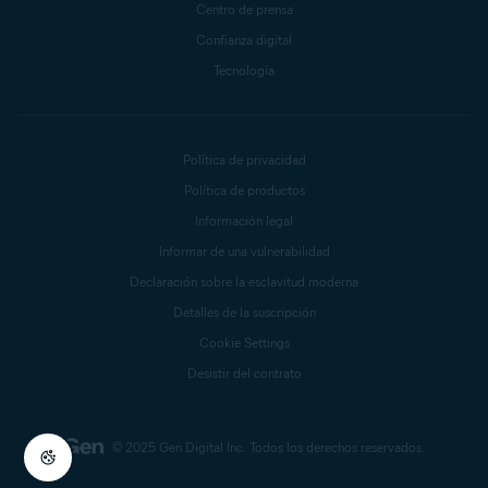
Centro de prensa
Confianza digital
Tecnología
Política de privacidad
Política de productos
Información legal
Informar de una vulnerabilidad
Declaración sobre la esclavitud moderna
Detalles de la suscripción
Cookie Settings
Desistir del contrato
© 2025 Gen Digital Inc.
Todos los derechos reservados.