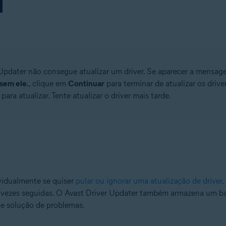
r Updater não consegue atualizar um driver. Se aparecer a mensa
sem ele.
, clique em
Continuar
para terminar de atualizar os driv
ara atualizar. Tente atualizar o driver mais tarde.
ividualmente se quiser
pular ou ignorar uma atualização de driver
.
 vezes seguidas. O Avast Driver Updater também armazena um bac
de solução de problemas.