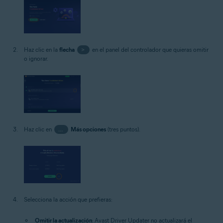
Haz clic en la
flecha
>
en el panel del controlador que quieras omitir
o ignorar.
Haz clic en
…
Más opciones
(tres puntos).
Selecciona la acción que prefieras:
Omitir la actualización
: Avast Driver Updater no actualizará el