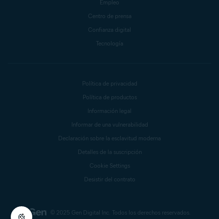
Empleo
Centro de prensa
Confianza digital
Tecnología
Política de privacidad
Política de productos
Información legal
Informar de una vulnerabilidad
Declaración sobre la esclavitud moderna
Detalles de la suscripción
Cookie Settings
Desistir del contrato
© 2025 Gen Digital Inc.
Todos los derechos reservados.