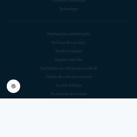
Confiance numérique
Technologie
Politique de confidentialité
Politique des produits
Mentions légales
Signaler une faille
Déclaration sur l’esclavage moderne
Détails de votre abonnement
Cookie Settings
Se rétracter du contrat
Résilier votre contrat
© 2025 Gen Digital Inc.
Tous droits réservés.