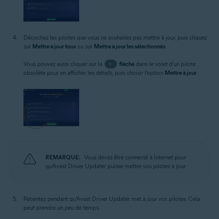
Décochez les pilotes que vous ne souhaitez pas mettre à jour, puis cliquez
sur
Mettre à jour tous
ou sur
Mettre à jour les sélectionnés
.
Vous pouvez aussi cliquer sur la
>
flèche
dans le volet d'un pilote
obsolète pour en afficher les détails, puis choisir l'option
Mettre à jour
.
REMARQUE:
Vous devez être connecté à Internet pour
qu’Avast Driver Updater puisse mettre vos pilotes à jour.
Patientez pendant qu’Avast Driver Updater met à jour vos pilotes. Cela
peut prendre un peu de temps.